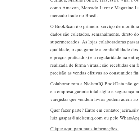
como Amazon, Mercado Livre e Magazine Lui
mercado trade no Brasil.
O BookScan é o primeiro serviço de monitor
dados são coletados, semanalmente, direto do
supermercados. As lojas colaboradoras passa
qualidade, o que garante a confiabilidade do
e preços praticados) e a regularidade na entr
realizada de forma virtual; são recebidas em
precisão as vendas efetivas ao consumidor fin
Colaborar com a NielsenIQ BookData não gera 
e a empresa garante total sigilo e segurança 
varejistas que vendem livros podem aderir ao
Quer fazer parte? Entre em contato:
jacira.si
luiz.gaspar@nielseniq.com
ou pelo WhatsA
Clique aqui para mais informações.