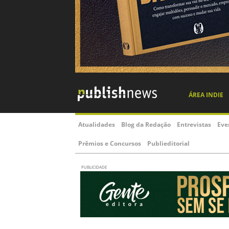
ÁREA INDIE
Atualidades
Blog da Redação
Entrevistas
Eve
Prêmios e Concursos
Publieditorial
PUBLICIDADE