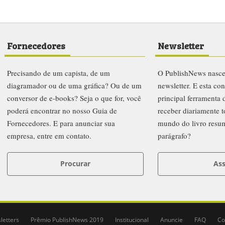
Fornecedores
Newsletter
Precisando de um capista, de um
O PublishNews nasc
diagramador ou de uma gráfica? Ou de um
newsletter. E esta co
conversor de e-books? Seja o que for, você
principal ferramenta
poderá encontrar no nosso Guia de
receber diariamente t
Fornecedores. E para anunciar sua
mundo do livro resu
empresa, entre em contato.
parágrafo?
Procurar
Ass
letters
Prêmio PublishNews 2019
Institucional
Anuncie
FAQ
Co