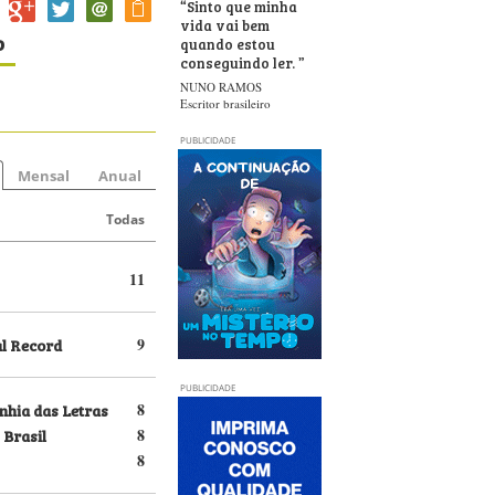
“
Sinto que minha
vida vai bem
o
quando estou
conseguindo ler.
”
NUNO RAMOS
Escritor brasileiro
PUBLICIDADE
Mensal
Anual
Todas
11
al Record
9
PUBLICIDADE
hia das Letras
8
 Brasil
8
8