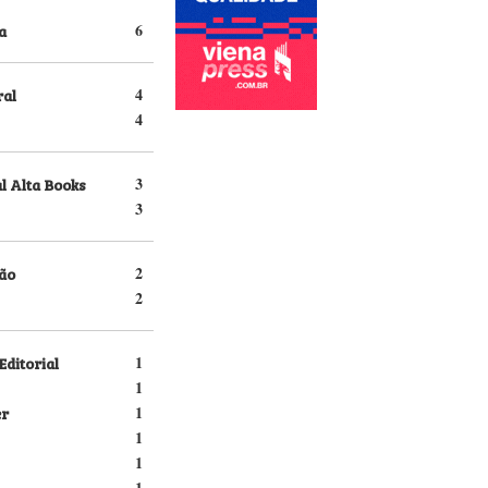
a
6
ral
4
4
l Alta Books
3
3
ão
2
2
Editorial
1
1
er
1
1
1
1