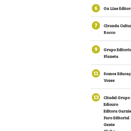
6
On Line Editor
7
Ciranda Cultu
Rocco
9
Grupo Editoria
Planeta
11
Somos Educaç
Vozes
13
Citadel Grupo 
Ediouro
Editora Garni
Faro Editorial
Gente
Globo