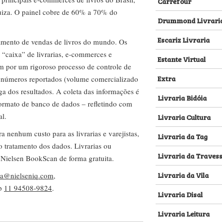
Carrefour
za. O painel cobre de 60% a 70% do
Drummond Livrari
Escariz Livraria
amento de vendas de livros do mundo. Os
 “caixa” de livrarias, e-commerces e
Estante Virtual
m por um rigoroso processo de controle de
Extra
s números reportados (volume comercializado
ega dos resultados. A coleta das informações é
Livraria Bidóia
 formato de banco de dados – refletindo com
al.
Livraria Cultura
nenhum custo para as livrarias e varejistas,
Livraria da Tag
no tratamento dos dados. Livrarias ou
Livraria da Traves
 Nielsen BookScan de forma gratuita.
Livraria da Vila
lva@nielseniq.com
,
pp
11 94508-9824
.
Livraria Disal
Livraria Leitura