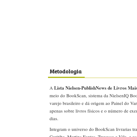
Metodologia
Lista Nielsen-PublishNews de Livros Mai
A
meio do BookScan, sistema da NielsenIQ Boo
varejo brasileiro e dá origem ao Painel do Var
apenas sobre livros físicos e o número de ex
dias.
Integram o universo do BookScan livrarias tra
Curitiba, Martins Fontes, Travessa e Vila, e o