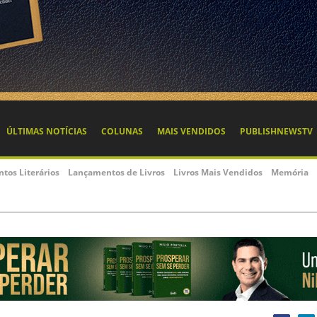
ÚLTIMAS NOTÍCIAS
COLUNAS
MAIS VENDIDOS
PUBLISHNEWSTV
ntos Literários
Lançamentos de Livros
Livros Mais Vendidos
Memória