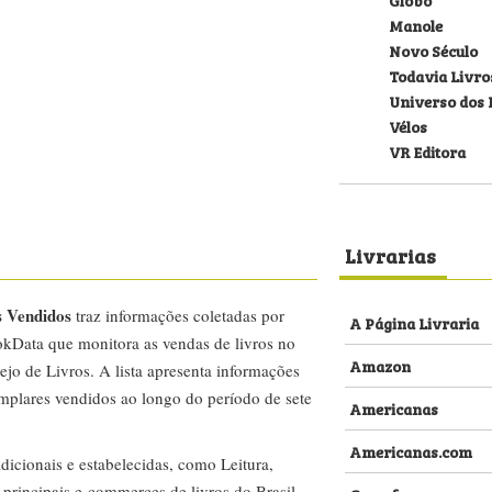
Manole
Novo Século
Todavia Livro
Universo dos 
Vélos
VR Editora
Livrarias
s Vendidos
traz informações coletadas por
A Página Livraria
kData que monitora as vendas de livros no
Amazon
ejo de Livros. A lista apresenta informações
emplares vendidos ao longo do período de sete
Americanas
Americanas.com
dicionais e estabelecidas, como Leitura,
s principais e-commerces de livros do Brasil,