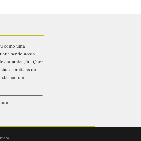
eu como uma
ntinua sendo nossa
 de comunicação. Quer
odas as notícias do
midas em um
inar
ntato