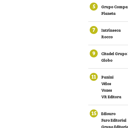
5
Grupo Compan
Planeta
7
Intrínseca
Rocco
9
Citadel Grupo 
Globo
11
Panini
Vélos
Vozes
VR Editora
15
Ediouro
Faro Editorial
Grupo Editoria