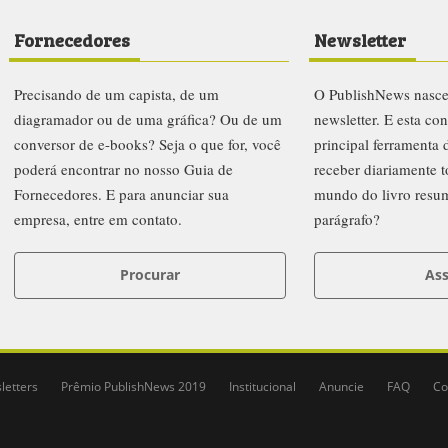
Fornecedores
Newsletter
Precisando de um capista, de um
O PublishNews nasc
diagramador ou de uma gráfica? Ou de um
newsletter. E esta co
conversor de e-books? Seja o que for, você
principal ferramenta
poderá encontrar no nosso Guia de
receber diariamente t
Fornecedores. E para anunciar sua
mundo do livro resu
empresa, entre em contato.
parágrafo?
Procurar
Ass
letters
Prêmio PublishNews 2019
Institucional
Anuncie
FAQ
Co