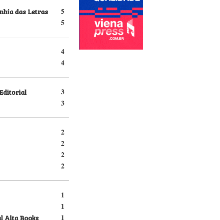
hia das Letras
5
5
4
4
Editorial
3
3
2
2
2
2
1
1
l Alta Books
1