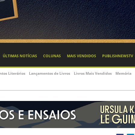
ÚLTIMAS NOTÍCIAS
COLUNAS
MAIS VENDIDOS
PUBLISHNEWSTV
ntos Literários
Lançamentos de Livros
Livros Mais Vendidos
Memória