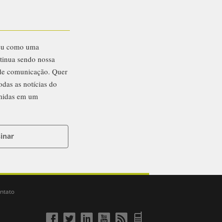
eu como uma
ntinua sendo nossa
 de comunicação. Quer
odas as notícias do
midas em um
inar
ntato