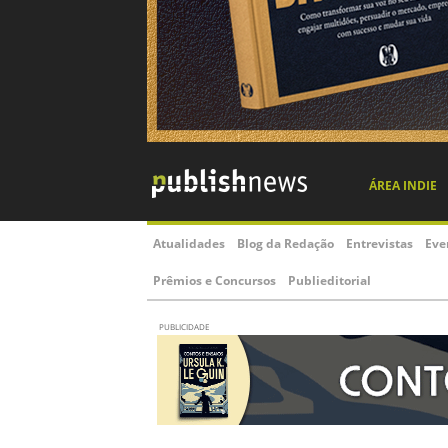
ÁREA INDIE
Atualidades
Blog da Redação
Entrevistas
Eve
Prêmios e Concursos
Publieditorial
PUBLICIDADE