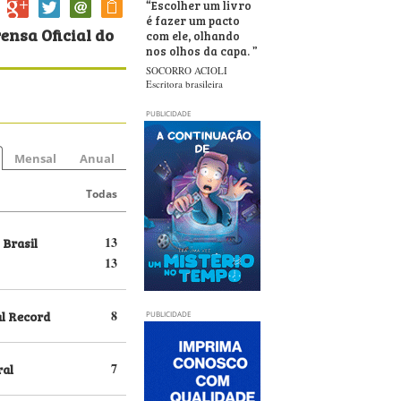
“
Escolher um livro
é fazer um pacto
ensa Oficial do
com ele, olhando
nos olhos da capa.
”
SOCORRO ACIOLI
Escritora brasileira
PUBLICIDADE
Mensal
Anual
Todas
 Brasil
13
13
al Record
8
PUBLICIDADE
ral
7