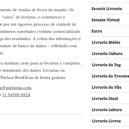
Escariz Livraria
amento de vendas de livros do mundo. Os
 “caixa” de livrarias, e-commerces e
Estante Virtual
m por um rigoroso processo de controle de
Extra
s números reportados (volume comercializado
ega dos resultados. A coleta das informações é
Livraria Bidóia
 formato de banco de dados – refletindo com
al.
Livraria Cultura
nenhum custo para as livrarias e varejistas,
Livraria da Tag
no tratamento dos dados. Livrarias ou
Livraria da Traves
 Nielsen BookScan de forma gratuita.
Livraria da Vila
lva@nielseniq.com
,
pp
11 94508-9824
.
Livraria Disal
Livraria Leitura
Livraria Livruz