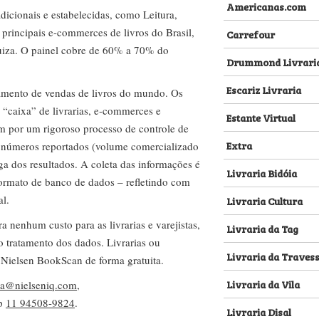
Americanas.com
dicionais e estabelecidas, como Leitura,
s principais e-commerces de livros do Brasil,
Carrefour
za. O painel cobre de 60% a 70% do
Drummond Livrari
Escariz Livraria
amento de vendas de livros do mundo. Os
 “caixa” de livrarias, e-commerces e
Estante Virtual
m por um rigoroso processo de controle de
Extra
s números reportados (volume comercializado
ega dos resultados. A coleta das informações é
Livraria Bidóia
 formato de banco de dados – refletindo com
al.
Livraria Cultura
nenhum custo para as livrarias e varejistas,
Livraria da Tag
no tratamento dos dados. Livrarias ou
Livraria da Traves
 Nielsen BookScan de forma gratuita.
Livraria da Vila
lva@nielseniq.com
,
pp
11 94508-9824
.
Livraria Disal