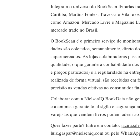
Integram o universo do BookScan livrarias tra
Curitiba, Martins Fontes, Travessa e Vila, e o
como Amazon, Mercado Livre e Magazine Lui
mercado trade no Brasil.
O BookScan é o primeiro serviço de monitor
dados são coletados, semanalmente, direto do
supermercados. As lojas colaboradoras passa
qualidade, o que garante a confiabilidade do
e preços praticados) e a regularidade na entr
realizada de forma virtual; são recebidas em
precisão as vendas efetivas ao consumidor fin
Colaborar com a NielsenIQ BookData não gera 
e a empresa garante total sigilo e segurança 
varejistas que vendem livros podem aderir ao
Quer fazer parte? Entre em contato:
jacira.si
luiz.gaspar@nielseniq.com
ou pelo WhatsA