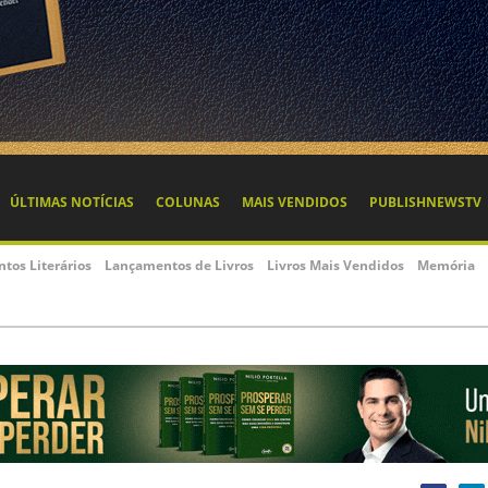
ÚLTIMAS NOTÍCIAS
COLUNAS
MAIS VENDIDOS
PUBLISHNEWSTV
ntos Literários
Lançamentos de Livros
Livros Mais Vendidos
Memória