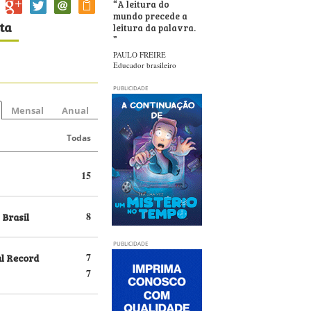
“
A leitura do
mundo precede a
ta
leitura da palavra.
”
PAULO FREIRE
Educador brasileiro
PUBLICIDADE
Mensal
Anual
Todas
15
 Brasil
8
PUBLICIDADE
al Record
7
7