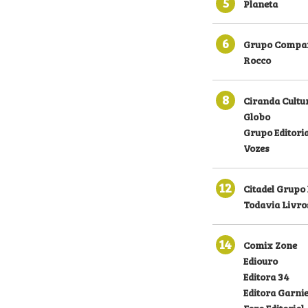
5
Planeta
6
Grupo Compan
Rocco
8
Ciranda Cultu
Globo
Grupo Editoria
Vozes
12
Citadel Grupo 
Todavia Livro
14
Comix Zone
Ediouro
Editora 34
Editora Garni
Faro Editorial