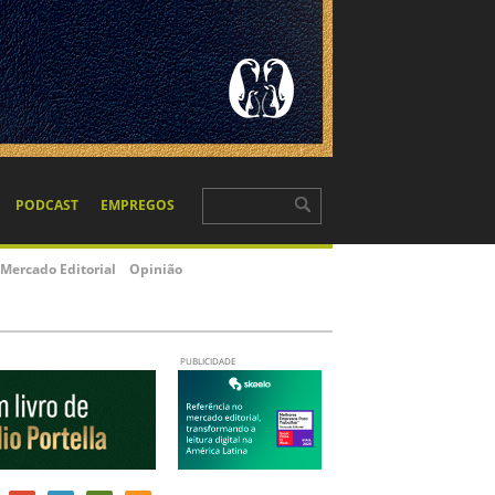
PODCAST
EMPREGOS
Mercado Editorial
Opinião
PUBLICIDADE