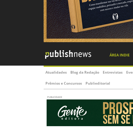
ÁREA INDIE
Atualidades
Blog da Redação
Entrevistas
Eve
Prêmios e Concursos
Publieditorial
PUBLICIDADE