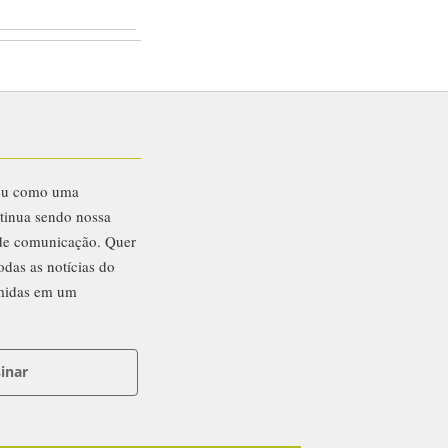
eu como uma
ntinua sendo nossa
 de comunicação. Quer
odas as notícias do
midas em um
inar