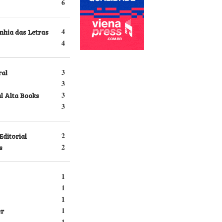
6
hia das Letras
4
4
ral
3
3
l Alta Books
3
3
Editorial
2
s
2
1
1
1
er
1
1