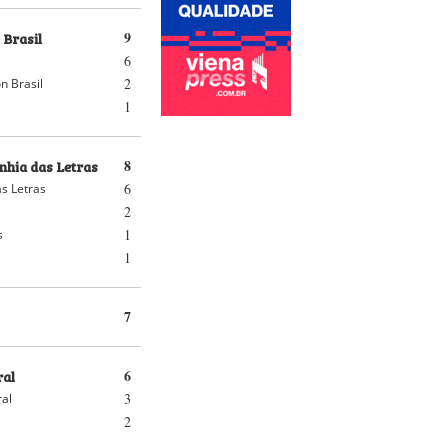
 Brasil
9
6
2
n Brasil
1
hia das Letras
8
6
s Letras
2
1
s
1
7
ral
6
3
ral
2