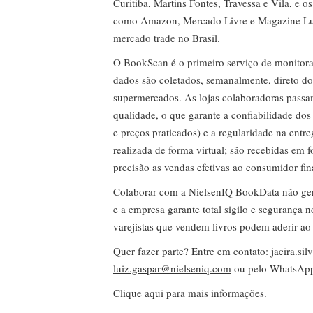
Curitiba, Martins Fontes, Travessa e Vila, e o
como Amazon, Mercado Livre e Magazine Lui
mercado trade no Brasil.
O BookScan é o primeiro serviço de monitor
dados são coletados, semanalmente, direto do
supermercados. As lojas colaboradoras passa
qualidade, o que garante a confiabilidade do
e preços praticados) e a regularidade na entr
realizada de forma virtual; são recebidas em
precisão as vendas efetivas ao consumidor fin
Colaborar com a NielsenIQ BookData não gera 
e a empresa garante total sigilo e segurança 
varejistas que vendem livros podem aderir ao
Quer fazer parte? Entre em contato:
jacira.si
luiz.gaspar@nielseniq.com
ou pelo WhatsA
Clique aqui para mais informações.