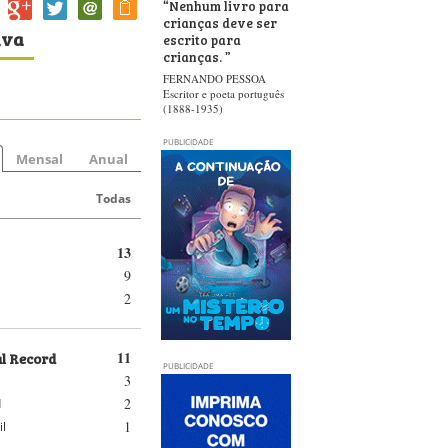
“
Nenhum livro para
crianças deve ser
iva
escrito para
crianças.
”
FERNANDO PESSOA
Escritor e poeta português
(1888-1935)
PUBLICIDADE
Mensal
Anual
Todas
13
9
2
al Record
11
PUBLICIDADE
3
2
d
1
il