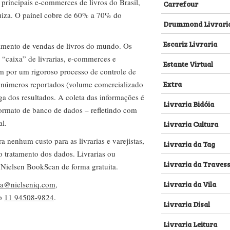
s principais e-commerces de livros do Brasil,
Carrefour
za. O painel cobre de 60% a 70% do
Drummond Livrari
Escariz Livraria
amento de vendas de livros do mundo. Os
 “caixa” de livrarias, e-commerces e
Estante Virtual
m por um rigoroso processo de controle de
Extra
s números reportados (volume comercializado
ega dos resultados. A coleta das informações é
Livraria Bidóia
 formato de banco de dados – refletindo com
al.
Livraria Cultura
nenhum custo para as livrarias e varejistas,
Livraria da Tag
no tratamento dos dados. Livrarias ou
Livraria da Traves
 Nielsen BookScan de forma gratuita.
Livraria da Vila
lva@nielseniq.com
,
pp
11 94508-9824
.
Livraria Disal
Livraria Leitura