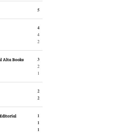
5
4
4
2
l Alta Books
3
2
1
2
2
Editorial
1
1
1