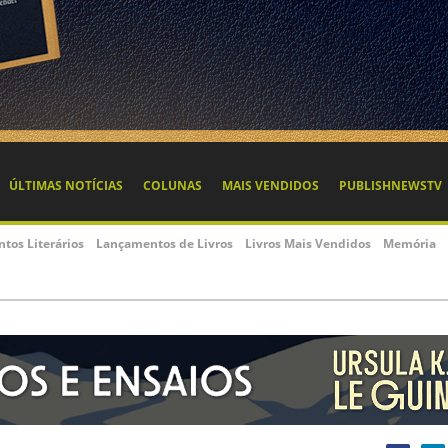
ÚLTIMAS NOTÍCIAS
COLUNAS
MAIS VENDIDOS
PUBLISHNEWSTV
ntos Literários
Lançamentos de Livros
Livros Mais Vendidos
Memória