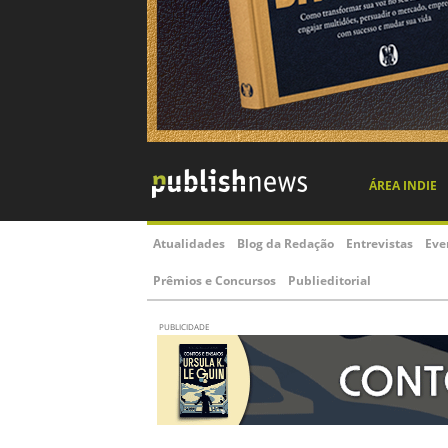
ÁREA INDIE
Atualidades
Blog da Redação
Entrevistas
Eve
Prêmios e Concursos
Publieditorial
PUBLICIDADE