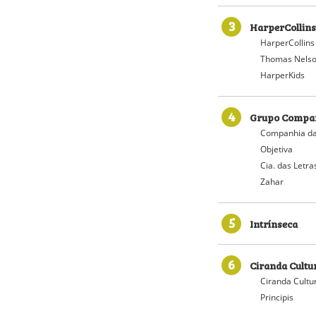
3
HarperCollins
HarperCollins
Thomas Nelso
HarperKids
4
Grupo Compan
Companhia da
Objetiva
Cia. das Letra
Zahar
5
Intrínseca
6
Ciranda Cultu
Ciranda Cultu
Principis