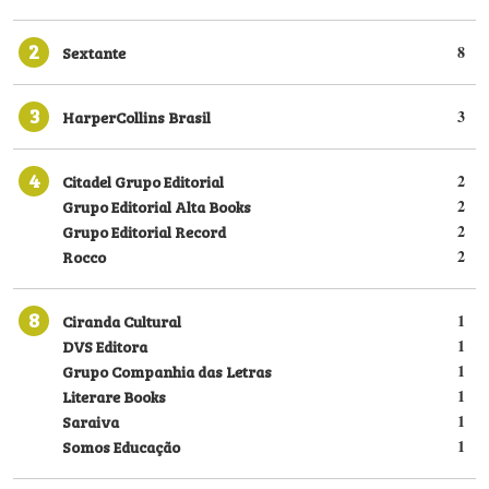
2
Sextante
8
3
HarperCollins Brasil
3
4
Citadel Grupo Editorial
2
Grupo Editorial Alta Books
2
Grupo Editorial Record
2
Rocco
2
8
Ciranda Cultural
1
DVS Editora
1
Grupo Companhia das Letras
1
Literare Books
1
Saraiva
1
Somos Educação
1