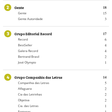
2
Gente
18
15
Gente
3
Gente Autoridade
3
Grupo Editorial Record
17
6
Record
4
BestSeller
4
Galera Record
2
Bertrand Brasil
1
José Olympio
4
Grupo Companhia das Letras
14
5
Companhia das Letras
2
Alfaguara
2
Cia das Letrinhas
2
Objetiva
1
Cia. das Letras
1
Fontanar