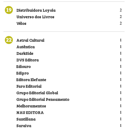
19
Distribuidora Loyola
2
Universo dos Livros
2
Vélos
2
22
Astral Cultural
1
Autêntica
1
DarkSide
1
DVS Editora
1
Ediouro
1
Edipro
1
Editora Elefante
1
Faro Editorial
1
Grupo Editorial Global
1
Grupo Editorial Pensamento
1
Melhoramentos
1
NAU EDITORA
1
Santillana
1
Saraiva
1