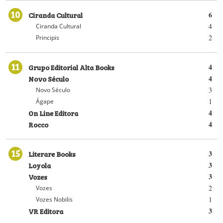
10
Ciranda Cultural
6
4
Ciranda Cultural
2
Principis
11
Grupo Editorial Alta Books
4
Novo Século
4
3
Novo Século
1
Ágape
On Line Editora
4
Rocco
4
15
Literare Books
3
Loyola
3
Vozes
3
2
Vozes
1
Vozes Nobilis
VR Editora
3