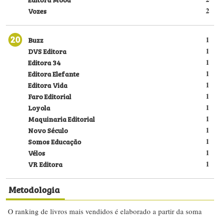
Vozes
2
20
Buzz
1
DVS Editora
1
Editora 34
1
Editora Elefante
1
Editora Vida
1
Faro Editorial
1
Loyola
1
Maquinaria Editorial
1
Novo Século
1
Somos Educação
1
Vélos
1
VR Editora
1
Metodologia
O ranking de livros mais vendidos é elaborado a partir da soma