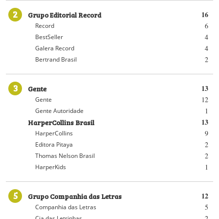
2
Grupo Editorial Record
16
6
Record
4
BestSeller
4
Galera Record
2
Bertrand Brasil
3
Gente
13
12
Gente
1
Gente Autoridade
HarperCollins Brasil
13
9
HarperCollins
2
Editora Pitaya
2
Thomas Nelson Brasil
1
HarperKids
5
Grupo Companhia das Letras
12
5
Companhia das Letras
2
Cia das Letrinhas