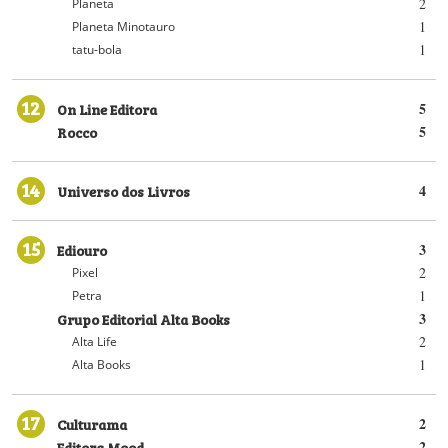
2
Planeta
1
Planeta Minotauro
1
tatu-bola
12
On Line Editora
5
Rocco
5
14
Universo dos Livros
4
15
Ediouro
3
2
Pixel
1
Petra
Grupo Editorial Alta Books
3
2
Alta Life
1
Alta Books
17
Culturama
2
Editora Mood
2