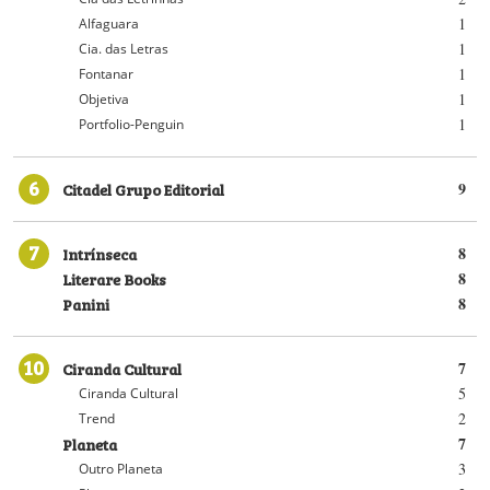
1
Alfaguara
1
Cia. das Letras
1
Fontanar
1
Objetiva
1
Portfolio-Penguin
6
Citadel Grupo Editorial
9
7
Intrínseca
8
Literare Books
8
Panini
8
10
Ciranda Cultural
7
5
Ciranda Cultural
2
Trend
Planeta
7
3
Outro Planeta