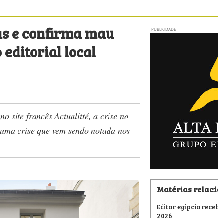
as e confirma mau
PUBLICIDADE
ditorial local
 site francês Actualitté, a crise no
 uma crise que vem sendo notada nos
Matérias relac
Editor egípcio receb
2026