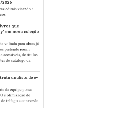
8/2026
az editais visando a
icos
ivros que
y' em nova coleção
ia voltada para obras já
s pretende reunir
 e acessíveis, de títulos
tes do catálogo da
rata analista de e-
nte da equipe possa
EO e otimização de
de tráfego e conversão