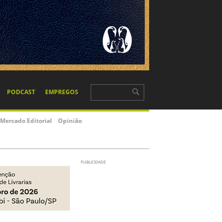
PODCAST
EMPREGOS
Mercado Editorial
Opinião
PUBLICIDADE