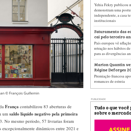
Yehia Fekry publicou m
demonstram uma postur
independente, a casa te
institucionais
Faturamento das ed
cai pelo terceiro a
País europeu vê nflaçã
retração nos hábitos de
para as divergências an
Marion Quantin ve
Régine Deforges 2
Premiação francesa apo
romances de estreia
an © François Guillemin
PUBLICIDADE
França
 da
contabilizou 83 aberturas de
Tudo o que você
sobre o mercado
saldo líquido negativo pela primeira
em um
3. No mesmo período, 57 livrarias foram
os excepcionalmente dinâmicos entre 2021 e