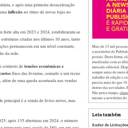
itária, e após uma primeira desaceleração
inflexão
 uma
no ritmo de novas lojas no
m forte alta em 2023 e 2024, estabilizaram-se
estruturas criadas nos últimos 10 anos, tanto
uisições permanecem em um nível constante,
Mais de 13 mil pessoas
a newsletter do Publis
ão da rede.
postais. Desta forma, e
atualizadas com as últi
tensões econômicas e
 contexto de
mercado editorial. Dis
sempre antes do meio-d
custos
fixos das livrarias, somado a um recuo
trabalho de edição e cu
e, além de uma queda acentuada nas vendas
precisa mais do que 10 
dentro das novidades. E
Não perca tempo,
cliqu
mesmo a newsletter do
ade principal é a venda de livros novos, mas
Leia também
025: após 135 aberturas em 2024, o número
Radar de Licitaçõe
 que representa uma queda de 38% em um ano.