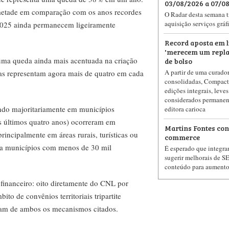
03/08/2026 a 07/0
 metade em comparação com os anos recordes
O Radar desta semana tr
aquisição serviços gráf
2025 ainda permanecem ligeiramente
Record aposta em l
'merecem um repla
de bolso
r uma queda ainda mais acentuada na criação
A partir de uma curador
istas representam agora mais de quatro em cada
consolidadas, Compacto
edições integrais, leves
considerados permanen
ndo majoritariamente em municípios
editora carioca
 últimos quatro anos) ocorreram em
Martins Fontes cont
incipalmente em áreas rurais, turísticas ou
commerce
ra municípios com menos de 30 mil
É esperado que integra
sugerir melhorais de S
conteúdo para aumento 
 financeiro: oito diretamente do CNL por
to de convênios territoriais tripartite
m de ambos os mecanismos citados.