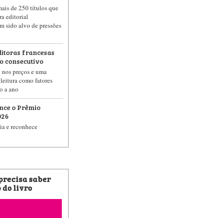
ais de 250 títulos que
a editorial
m sido alvo de pressões
itoras francesas
no consecutivo
o nos preços e uma
 leitura como fatores
o a ano
nce o Prêmio
026
ia e reconhece
 precisa saber
 do livro