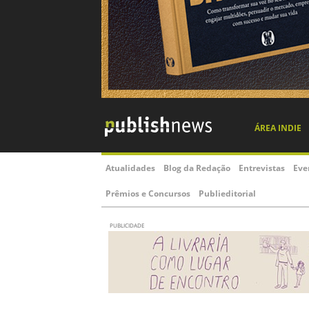
ÁREA INDIE
Atualidades
Blog da Redação
Entrevistas
Eve
Prêmios e Concursos
Publieditorial
PUBLICIDADE