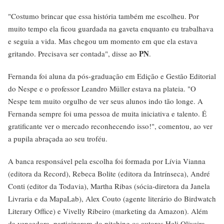
"Costumo brincar que essa história também me escolheu. Por
muito tempo ela ficou guardada na gaveta enquanto eu trabalhava
e seguia a vida. Mas chegou um momento em que ela estava
PN
gritando. Precisava ser contada", disse ao
.
Fernanda foi aluna da pós-graduação em Edição e Gestão Editorial
do Nespe e o professor Leandro Müller estava na plateia. "O
Nespe tem muito orgulho de ver seus alunos indo tão longe. A
Fernanda sempre foi uma pessoa de muita iniciativa e talento. É
gratificante ver o mercado reconhecendo isso!", comentou, ao ver
a pupila abraçada ao seu troféu.
A banca responsável pela escolha foi formada por Lívia Vianna
(editora da Record), Rebeca Bolite (editora da Intrínseca), André
Conti (editor da Todavia), Martha Ribas (sócia-diretora da Janela
Livraria e da MapaLab), Alex Couto (agente literário do Birdwatch
Literary Office) e Vivelly Ribeiro (marketing da Amazon). Além
da vencedora, participaram do pitching os autores Heli Oliveira