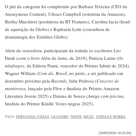
O júri da categoria foi completado por Barbara Teixeira (CEO da
Anonymous Content), Ulisses Campbell (roteirista da Amazon),
Bertha Marchiori (produtora da RT Features), Carolina Iacia (head
de aquisição da Globo) e Raphaela Leite (consultora de
dramaturgia dos Estúdios Globo).
Além da vencedora, participaram da rodada os escritores Léo
Farah (com o livro
Além da lama
, de 2019), Patricia Larini (
Os
náufragos
, da Editora Pautá, vencedor do Prêmio Jabuti de 2024)
,
Wagner William (
Com dó, Brasil,
no prelo, a ser publicado em
dezembro próximo pela Record), Julie Pedrosa (
Cruzeiro de
mentirosos,
lançado pela Flive e finalista do Prêmio Amazon
Literatura Jovem 2025) e Daiana de Souza (
Amiga com piscina
,
finalista do Prêmio Kindle Vozes negras 2025).
TAGS:
FERNANDA VIZIAN
,
LEANDRO
,
NESPE
,
RIO2C
,
STEFANY BORBA
[29/05/2026 10:16:29]