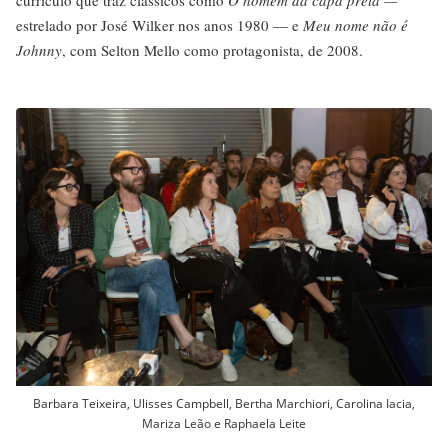
currículo que traz clássicos como
O homem da capa preta —
estrelado por José Wilker nos anos 1980 — e
Meu nome não é
Johnny
, com Selton Mello como protagonista, de 2008.
Barbara Teixeira, Ulisses Campbell, Bertha Marchiori, Carolina Iacia,
Mariza Leão e Raphaela Leite