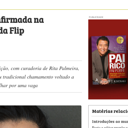
onfirmada na
PUBLICIDADE
da Flip
dição, com curadoria de Rita Palmeira,
seu tradicional chamamento voltado a
alhar por uma vaga
Matérias relac
Introduções ao mu
Poeta e editor propõe 