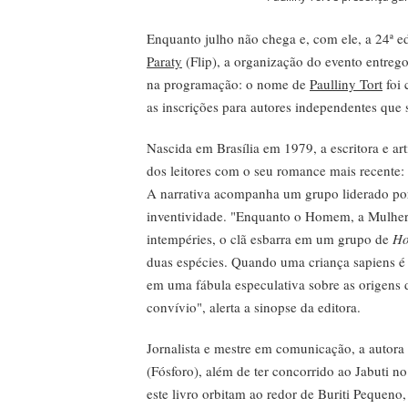
Enquanto julho não chega e, com ele, a 24ª e
Paraty
(Flip)
, a organização do evento entreg
na programação: o nome de
Paulliny Tort
foi 
as inscrições para autores independentes que 
Nascida em Brasília em 1979, a escritora e art
dos leitores com o seu romance mais recente:
A narrativa acompanha um grupo liderado por 
inventividade. "Enquanto o Homem, a Mulher 
intempéries, o clã esbarra em um grupo de
Ho
duas espécies. Quando uma criança sapiens é 
em uma fábula especulativa sobre as origens 
convívio", alerta a sinopse da editora.
Jornalista e mestre em comunicação, a aut
(Fósforo), além de ter concorrido ao Jabuti
este livro orbitam ao redor de Buriti Pequeno,