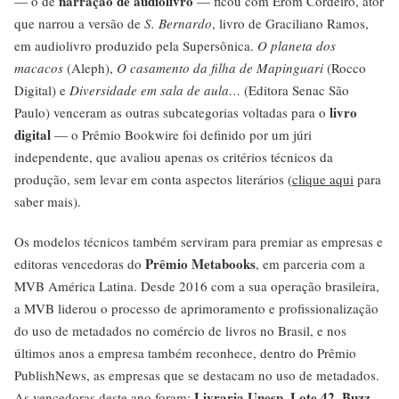
narração de audiolivro
— o de
— ficou com Erom Cordeiro, ator
que narrou a versão de
S. Bernardo
, livro de Graciliano Ramos,
em audiolivro produzido pela Supersônica.
O planeta dos
macacos
(Aleph),
O casamento da filha de Mapinguari
(Rocco
Digital) e
Diversidade em sala de aula…
(Editora Senac São
livro
Paulo) venceram as outras subcategorias voltadas para o
digital
— o Prêmio Bookwire foi definido por um júri
independente, que avaliou apenas os critérios técnicos da
produção, sem levar em conta aspectos literários (
clique aqui
para
saber mais).
Os modelos técnicos também serviram para premiar as empresas e
Prêmio Metabooks
editoras vencedoras do
, em parceria com a
MVB América Latina. Desde 2016 com a sua operação brasileira,
a MVB liderou o processo de aprimoramento e profissionalização
do uso de metadados no comércio de livros no Brasil, e nos
últimos anos a empresa também reconhece, dentro do Prêmio
PublishNews, as empresas que se destacam no uso de metadados.
Livraria Unesp, Lote 42, Buzz
As vencedoras deste ano foram: