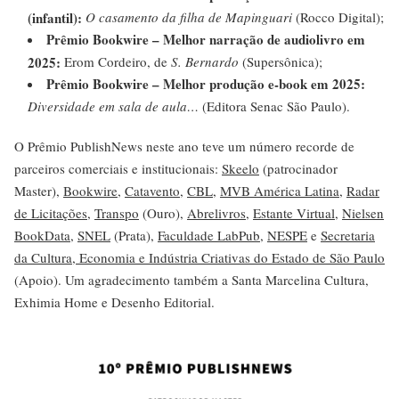
(infantil):
O casamento da filha de Mapinguari
(Rocco Digital);
Prêmio Bookwire – Melhor narração de audiolivro em
2025:
Erom Cordeiro, de
S. Bernardo
(Supersônica);
Prêmio Bookwire – Melhor produção e-book em 2025:
Diversidade em sala de aula…
(Editora Senac São Paulo).
O Prêmio PublishNews neste ano teve um número recorde de
parceiros comerciais e institucionais:
Skeelo
(patrocinador
Master),
Bookwire
,
Catavento
,
CBL
,
MVB América Latina
,
Radar
de Licitações
,
Transpo
(Ouro),
Abrelivros
,
Estante Virtual
,
Nielsen
BookData
,
SNEL
(Prata),
Faculdade LabPub
,
NESPE
e
Secretaria
da Cultura, Economia e Indústria Criativas do Estado de São Paulo
(Apoio). Um agradecimento também a Santa Marcelina Cultura,
Exhimia Home e Desenho Editorial.