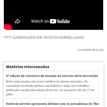
TAGS:
CLARISSE LISPECTOR
,
INSTITUTO MOREIRA SALLES
[11/12/2025 09:13:34]
Matérias relacionadas
9ª edição de concurso de ensaios da serrote abre inscrições
Serão selecionados três textos inéditos de autores iniciantes. Os
vencedores receberão prêmios em dinheiro e terão seus trabalhos
publicados na próxima edição da revista. As inscrições vão até 12 de
julho
Festival serrote apresenta debate com os jornalistas do The