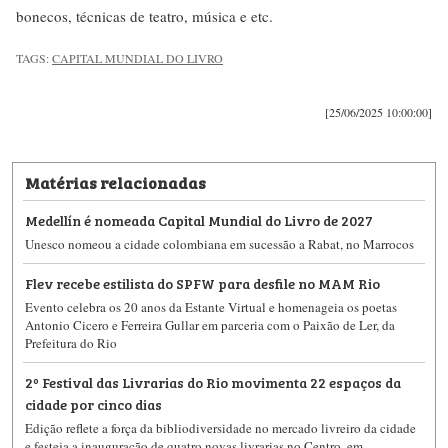
bonecos, técnicas de teatro, música e etc.
TAGS:
CAPITAL MUNDIAL DO LIVRO
[25/06/2025 10:00:00]
Matérias relacionadas
Medellín é nomeada Capital Mundial do Livro de 2027
Unesco nomeou a cidade colombiana em sucessão a Rabat, no Marrocos
Flev recebe estilista do SPFW para desfile no MAM Rio
Evento celebra os 20 anos da Estante Virtual e homenageia os poetas
Antonio Cicero e Ferreira Gullar em parceria com o Paixão de Ler, da
Prefeitura do Rio
2º Festival das Livrarias do Rio movimenta 22 espaços da
cidade por cinco dias
Edição reflete a força da bibliodiversidade no mercado livreiro da cidade
e festeja a inauguração de quatro novas livrarias no Centro, em