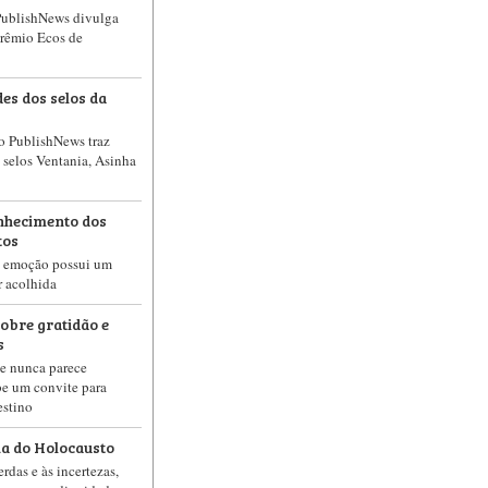
 PublishNews divulga
Prêmio Ecos de
es dos selos da
do PublishNews traz
 selos Ventania, Asinha
nhecimento dos
tos
a emoção possui um
r acolhida
sobre gratidão e
s
e nunca parece
be um convite para
estino
a do Holocausto
das e às incertezas,