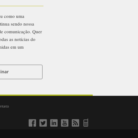
eu como uma
ntinua sendo nossa
 de comunicação. Quer
odas as notícias do
midas em um
inar
ntato