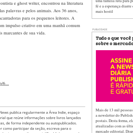
uma família luta para p
ntista e ghost writer, encontrou na literatura
fé e a esperança diante
las palavras e pelos animais. Aos 36 anos,
mais hostil
encantadoras para os pequenos leitores. A
de um impulso criativo em uma manhã comum
PUBLICIDADE
s marcantes de sua vida.
Tudo o que você
sobre o mercado
/6...
Mais de 13 mil pessoas
News publica regularmente a Área Indie, espaço
a newsletter do Publis
orial que reúne informações sobre livros lançados
postais. Desta forma, e
ras, de forma independente ou autopublicados.
atualizadas com as últi
r como participar da seção, escreva para o
mercado editorial. Dis