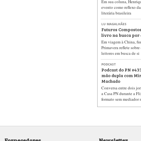
Em sua coluna, Henriq
evento como reflexo d
literária brasileira
LU MAGALHÃES
Futuros Compostos
livro na busca por 
Em viagem à China, fu
Primavera reflete sobre
leitores em busca de si
PODCAST
Podcast do PN #433
mão dupla com Miri
Machado
Conversa entre dois jor
a Casa PN durante a Fli
formato sem mediador 
Fornecedores
Newsletter