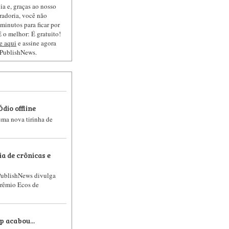
ia e, graças ao nosso
radoria, você não
minutos para ficar por
 o melhor: É gratuito!
e aqui
e assine agora
 PublishNews.
dio offline
 uma nova tirinha de
ia de crônicas e
 PublishNews divulga
Prêmio Ecos de
p acabou...