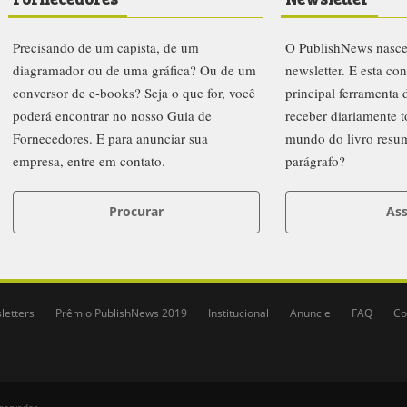
Precisando de um capista, de um
O PublishNews nasc
diagramador ou de uma gráfica? Ou de um
newsletter. E esta co
conversor de e-books? Seja o que for, você
principal ferramenta
poderá encontrar no nosso Guia de
receber diariamente t
Fornecedores. E para anunciar sua
mundo do livro resu
empresa, entre em contato.
parágrafo?
Procurar
Ass
letters
Prêmio PublishNews 2019
Institucional
Anuncie
FAQ
Co