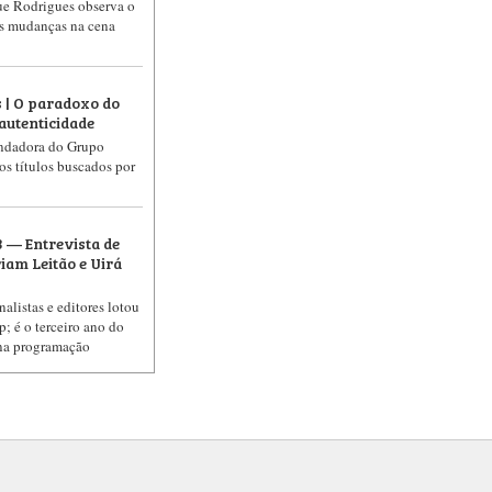
ue Rodrigues observa o
as mudanças na cena
 | O paradoxo do
autenticidade
ndadora do Grupo
 os títulos buscados por
 — Entrevista de
am Leitão e Uirá
nalistas e editores lotou
p; é o terceiro ano do
na programação