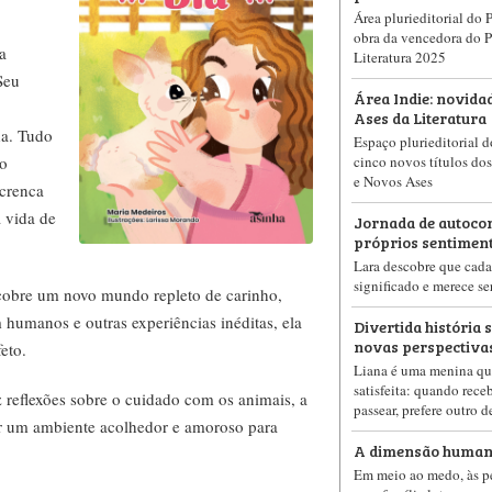
Área plurieditorial do
obra da vencedora do 
a
Literatura 2025
Seu
Área Indie: novidad
Ases da Literatura
da. Tudo
Espaço plurieditorial 
to
cinco novos títulos dos
e Novos Ases
crenca
 vida de
Jornada de autoco
próprios sentimen
Lara descobre que cad
significado e merece se
scobre um novo mundo repleto de carinho,
humanos e outras experiências inéditas, ela
Divertida história 
novas perspectiva
eto.
Liana é uma menina qu
satisfeita: quando rece
az reflexões sobre o cuidado com os animais, a
passear, prefere outro d
er um ambiente acolhedor e amoroso para
A dimensão human
Em meio ao medo, às per