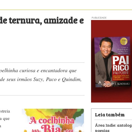
e ternura, amizade e
PUBLICIDADE
coelhinha curiosa e encantadora que
 de seus irmãos Suzy, Paco e Quindim,
estreia
Leia também
ra que
Área Indie: antolog
a
poesias