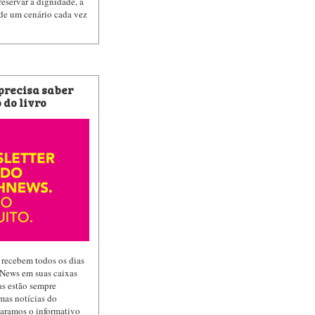
reservar a dignidade, a
 de um cenário cada vez
 precisa saber
 do livro
 recebem todos os dias
hNews em suas caixas
las estão sempre
mas notícias do
paramos o informativo