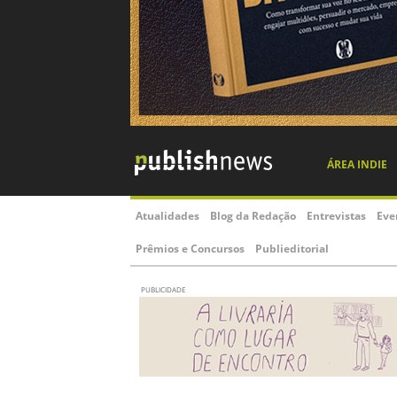
ÁREA INDIE
Atualidades
Blog da Redação
Entrevistas
Eve
Prêmios e Concursos
Publieditorial
PUBLICIDADE