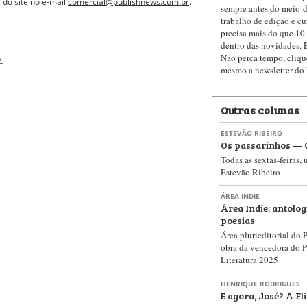
 do site no e-mail
comercial@publishnews.com.br
.
sempre antes do meio-d
trabalho de edição e cu
precisa mais do que 10 
dentro das novidades. E
Não perca tempo,
cliqu
A
mesmo a newsletter do
Outras colunas
ESTEVÃO RIBEIRO
Os passarinhos — Ó
Todas as sextas-feiras,
Estevão Ribeiro
ÁREA INDIE
Área Indie: antolog
poesias
Área plurieditorial do
obra da vencedora do 
Literatura 2025
HENRIQUE RODRIGUES
E agora, José? A Fli