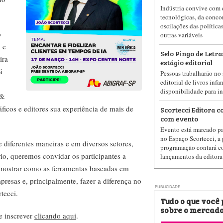
Indústria convive com 
tecnológicas, da concor
oscilações das política
o
outras variáveis
 e
Selo Pingo de Letr
ira
estágio editorial
á
Pessoas trabalharão no
editorial de livros infa
disponibilidade para i
 &
icos e editores sua experiência de mais de
Scortecci Editora
com evento
Evento está marcado pa
no Espaço Scortecci, a 
diferentes maneiras e em diversos setores,
programação contará c
o, queremos convidar os participantes a
lançamentos da editora
 mostrar como as ferramentas baseadas em
presas e, principalmente, fazer a diferença no
PUBLICIDADE
tecci.
Tudo o que você
sobre o mercado
e inscrever
clicando aqui
.