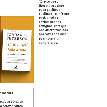
“
Diz-se que a
literatura existe
para purificar -
sublimar - o inferno
real. Ficções
seriam sonhos
benignos, com que
nos distraímos dos
horrores dos dias.
”
JOSE CASTELLO
Escritor brasileiro
ionadas
elebra 60 anos
o setor gráfico