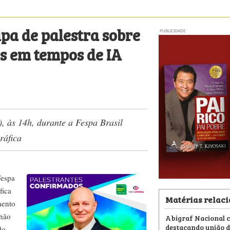
ipa de palestra sobre
PUBLICIDADE
es em tempos de IA
, às 14h, durante a Fespa Brasil
ráfica
Fespa
fica
Matérias relac
mento
lhão
Abigraf Nacional c
destacando união d
do