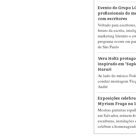
Evento do Grupo LC
profissionais do me
com escritores
Voltado para escritores
futuro da escrita, inteli
marketing literário e es
programa ocorre em par
de São Paulo
Vera Holtz protago
inspirado em 'Sapi
Harari
Ao lado do músico Fede
conduz montagem 'Ficçõ
André
Exposições celebra
Myriam Fraga na 10
Mostras gratuitas espa
em Salvador, reúnem fot
esculturas, instalações
celebrar a homenageada 