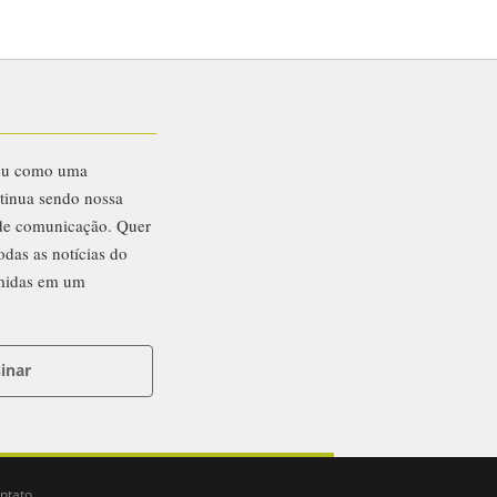
eu como uma
ntinua sendo nossa
 de comunicação. Quer
odas as notícias do
midas em um
inar
ntato