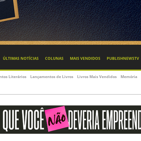
ÚLTIMAS NOTÍCIAS
COLUNAS
MAIS VENDIDOS
PUBLISHNEWSTV
ntos Literários
Lançamentos de Livros
Livros Mais Vendidos
Memória