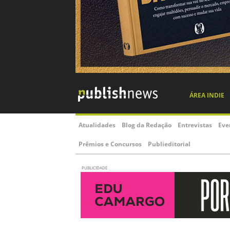
ÁREA INDIE
Atualidades
Blog da Redação
Entrevistas
Eve
Prêmios e Concursos
Publieditorial
PUBLICIDADE