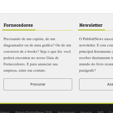
Fornecedores
Newsletter
Precisando de um capista, de um
O PublishNews nasc
diagramador ou de uma gráfica? Ou de um
newsletter. E esta co
conversor de e-books? Seja o que for, você
principal ferramenta
poderá encontrar no nosso Guia de
receber diariamente t
Fornecedores. E para anunciar sua
mundo do livro resu
empresa, entre em contato.
parágrafo?
Procurar
Ass
letters
Prêmio PublishNews 2019
Institucional
Anuncie
FAQ
Co