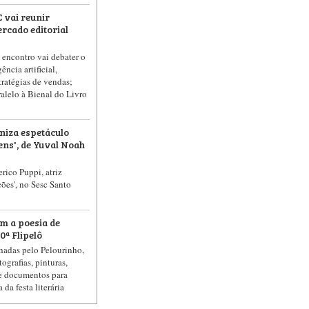
 vai reunir
rcado editorial
, encontro vai debater o
gência artificial,
tratégias de vendas;
alelo à Bienal do Livro
niza espetáculo
ens', de Yuval Noah
rico Puppi, atriz
es', no Sesc Santo
m a poesia de
ª Flipelô
lhadas pelo Pelourinho,
ografias, pinturas,
 e documentos para
da festa literária