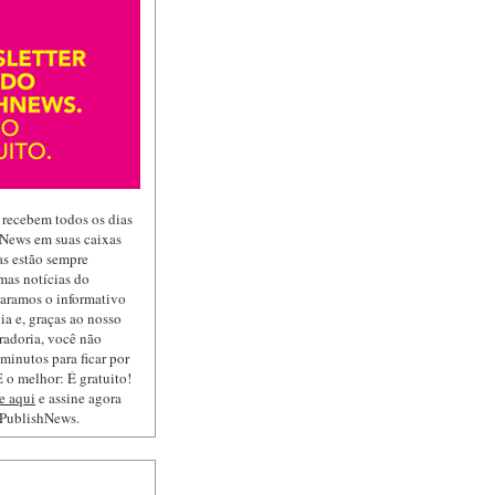
 recebem todos os dias
hNews em suas caixas
las estão sempre
mas notícias do
paramos o informativo
ia e, graças ao nosso
radoria, você não
minutos para ficar por
 o melhor: É gratuito!
e aqui
e assine agora
 PublishNews.