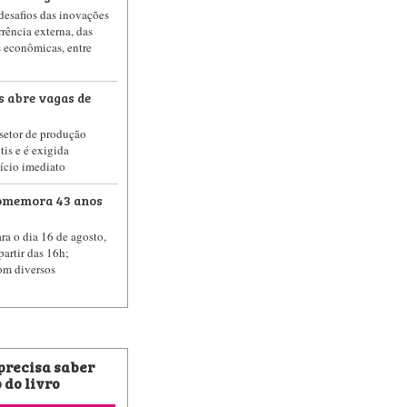
desafios das inovações
rência externa, das
s econômicas, entre
as abre vagas de
 setor de produção
ntis e é exigida
nício imediato
 comemora 43 anos
ra o dia 16 de agosto,
partir das 16h;
om diversos
 precisa saber
 do livro