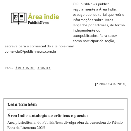
O PublishNews publica
regularmente a Área Indie,
espaço publieditorial que reúne
informações sobre livros
lançados por editoras, de forma
independente ou
autopublicados. Para saber
como participar da seção,
escreva para o comercial do site no e-mail
comercial@publishnews.com.br
.
TAGS:
ÁREA INDIE
,
ASINHA
[23/10/2024 09:20:00]
Leia também
Área Indie: antologia de crônicas e poesias
Área plurieditorial do PublishNews divulga obra da vencedora do Prêmio
Ecos de Literatura 2025