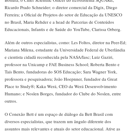
Bottura; o Chief Scientific Officer do Ecossistema SQUARE,
Ricardo Prado Schneider; o diretor comercial da Digix, Diego
Ferreira; a Oficial de Projetos do setor de Educação da UNESCO
no Brasil, Maria Rehder e a head de Parcerias de Conteúdos
Educacionais, Infantis e de Saúde do YouTube, Clarissa Orberg.
Além de outros especialistas, como: Les Foltos, diretor na Peer-Ed;
Mariana Milena, estudante da Universidade Federal de Uberlândia
e cientista cidadã reconhecida pela NASA/Iasc; Luiz Gaziri,
professor na Unicamp e FAE Business School; Roberta Bento e
Taís Bento, fundadoras do SOS Educação; Sara Wagner York,
professora e pesquisadora; João Hoepnner, fundador da Great
Place to Study®; Kaka Werá, CEO da Werá Desenvolvimento
Humano; e Noslen Borges, fundador do Clube do Noslen, entre
outros.
O Conexão Bett é um espaço de diálogo da Bett Brasil com
diversos especialistas, que trazem um ângulo diferente dos
assuntos mais relevantes e atuais do setor educacional. Ative as