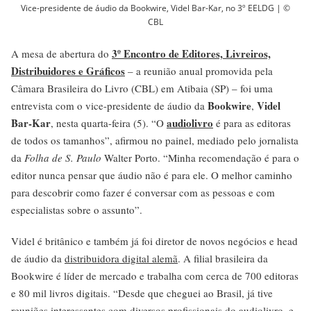
Vice-presidente de áudio da Bookwire, Videl Bar-Kar, no 3º EELDG | ©
CBL
3º Encontro de Editores, Livreiros,
A mesa de abertura do
Distribuidores e Gráficos
– a reunião anual promovida pela
Câmara Brasileira do Livro (CBL) em Atibaia (SP) – foi uma
Bookwire
Videl
entrevista com o vice-presidente de áudio da
,
Bar-Kar
audiolivro
, nesta quarta-feira (5). “O
é para as editoras
de todos os tamanhos”, afirmou no painel, mediado pelo jornalista
da
Folha de S. Paulo
Walter Porto. “Minha recomendação é para o
editor nunca pensar que áudio não é para ele. O melhor caminho
para descobrir como fazer é conversar com as pessoas e com
especialistas sobre o assunto”.
Videl é britânico e também já foi diretor de novos negócios e head
de áudio da
distribuidora digital alemã
. A filial brasileira da
Bookwire é líder de mercado e trabalha com cerca de 700 editoras
e 80 mil livros digitais. “Desde que cheguei ao Brasil, já tive
reuniões interessantes com diversos profissionais do audiolivro, e