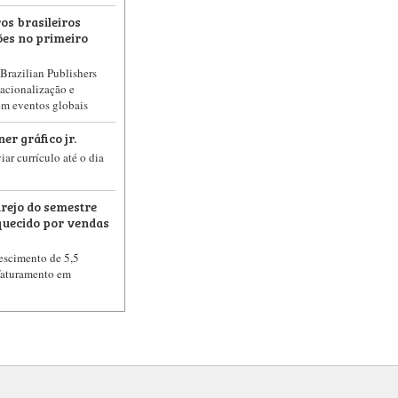
os brasileiros
es no primeiro
Brazilian Publishers
acionalização e
em eventos globais
er gráfico jr.
ar currículo até o dia
arejo do semestre
uecido por vendas
rescimento de 5,5
faturamento em