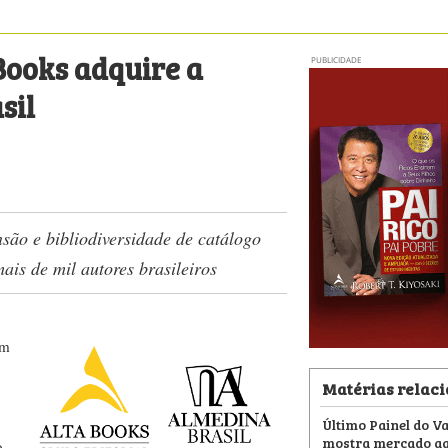
Books adquire a
PUBLICIDADE
sil
são e bibliodiversidade de catálogo
ais de mil autores brasileiros
um
Matérias relac
Último Painel do V
mostra mercado aq
o