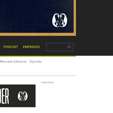
PODCAST
EMPREGOS
Mercado Editorial
Opinião
PUBLICIDADE