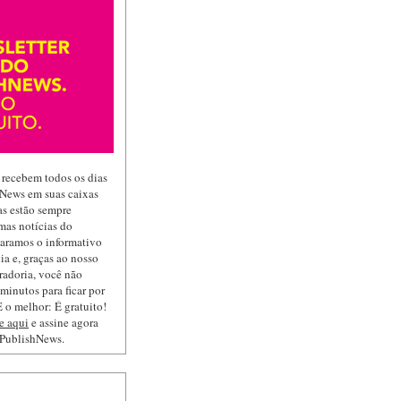
 recebem todos os dias
hNews em suas caixas
las estão sempre
mas notícias do
paramos o informativo
ia e, graças ao nosso
radoria, você não
minutos para ficar por
 o melhor: É gratuito!
e aqui
e assine agora
 PublishNews.