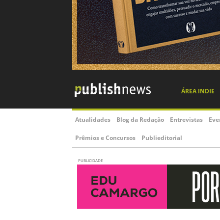
ÁREA INDIE
Atualidades
Blog da Redação
Entrevistas
Eve
Prêmios e Concursos
Publieditorial
PUBLICIDADE