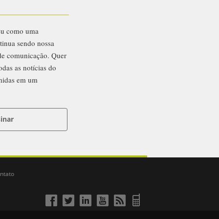
eu como uma
ntinua sendo nossa
 de comunicação. Quer
odas as notícias do
midas em um
inar
ntato