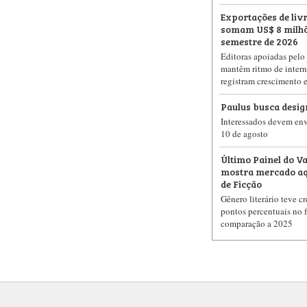
Exportações de livr
somam US$ 8 milhõ
semestre de 2026
Editoras apoiadas pelo 
mantêm ritmo de intern
registram crescimento 
Paulus busca design
Interessados devem envi
10 de agosto
Último Painel do V
mostra mercado aq
de Ficção
Gênero literário teve c
pontos percentuais no 
comparação a 2025