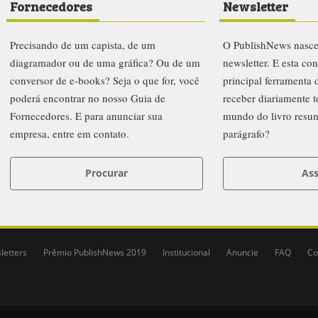
Fornecedores
Newsletter
Precisando de um capista, de um
O PublishNews nasc
diagramador ou de uma gráfica? Ou de um
newsletter. E esta co
conversor de e-books? Seja o que for, você
principal ferramenta
poderá encontrar no nosso Guia de
receber diariamente t
Fornecedores. E para anunciar sua
mundo do livro resu
empresa, entre em contato.
parágrafo?
Procurar
Ass
letters
Prêmio PublishNews 2019
Institucional
Anuncie
FAQ
Co