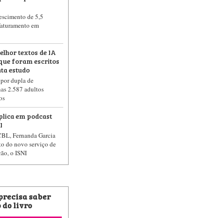
rescimento de 5,5
faturamento em
elhor textos de IA
que foram escritos
ta estudo
 por dupla de
as 2.587 adultos
os
plica em podcast
I
CBL, Fernanda Garcia
to do novo serviço de
ção, o ISNI
 precisa saber
 do livro