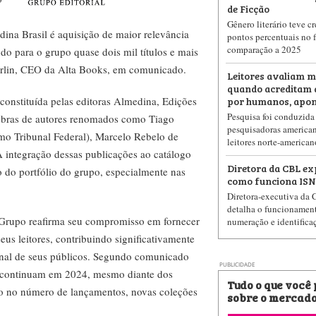
de Ficção
Gênero literário teve c
dina Brasil é aquisição de maior relevância
pontos percentuais no 
comparação a 2025
do para o grupo quase dois mil títulos e mais
tarlin, CEO da Alta Books, em comunicado.
Leitores avaliam m
quando acreditam 
por humanos, apon
constituída pelas editoras Almedina, Edições
Pesquisa foi conduzida
 obras de autores renomados como Tiago
pesquisadoras american
mo Tribunal Federal), Marcelo Rebelo de
leitores norte-american
 A integração dessas publicações ao catálogo
Diretora da CBL ex
o do portfólio do grupo, especialmente nas
como funciona ISN
Diretora-executiva da 
detalha o funcionamen
 Grupo reafirma seu compromisso em fornecer
numeração e identifica
eus leitores, contribuindo significativamente
ional de seus públicos. Segundo comunicado
PUBLICIDADE
o continuam em 2024, mesmo diante dos
Tudo o que você
to no número de lançamentos, novas coleções
sobre o mercado