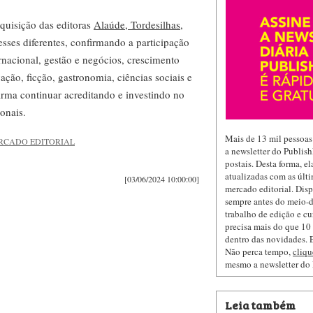
aquisição das editoras
Alaúde, Tordesilhas
,
esses diferentes, confirmando a participação
nternacional, gestão e negócios, crescimento
ação, ficção, gastronomia, ciências sociais e
irma continuar acreditando e investindo no
ionais.
Mais de 13 mil pessoas
RCADO EDITORIAL
a newsletter do Publis
postais. Desta forma, e
atualizadas com as últi
[03/06/2024 10:00:00]
mercado editorial. Dis
sempre antes do meio-d
trabalho de edição e cu
precisa mais do que 10 
dentro das novidades. E
Não perca tempo,
cliqu
mesmo a newsletter do
Leia também