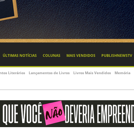
ÚLTIMAS NOTÍCIAS
COLUNAS
MAIS VENDIDOS
PUBLISHNEWSTV
ntos Literários
Lançamentos de Livros
Livros Mais Vendidos
Memória