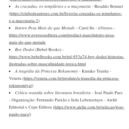
As cruzadas, os templários e a maçonaria
- Rosaldo Bonnet
(
https://clubedeautores.com.br/livro/as-cruzadas-os-templarios-
e-a-maconaria-2
)
Inteiro Pesa Mais do que Metade
- Carol Ito - nVersos -
https://www.nversoseditora.com/product-page/inteiro-pesa-
mais-do-que-metade
Boy Dodoi
(Bebel Books) -
https://www.bebelbooks.com.br/pd-953a74-boy-dodoi-historias-
ilustradas-sobre-masculinidade-toxica.html
A tragédia da Princesa Rokunomiy
- Kuniko Tsurita -
Veneta (
https://veneta.com.br/produto/a-tragedia-da-princesa-
rokunomiya/
)
Crítica reunida sobre literatura brasileira
- José Paulo Paes
- Organização: Fernando Paixão e Ieda Lebensztayn - Ateliê
Editorial e Cepe Editora (
https://www.atelie.com.br/selecao/jose-
paulo-paes/
)