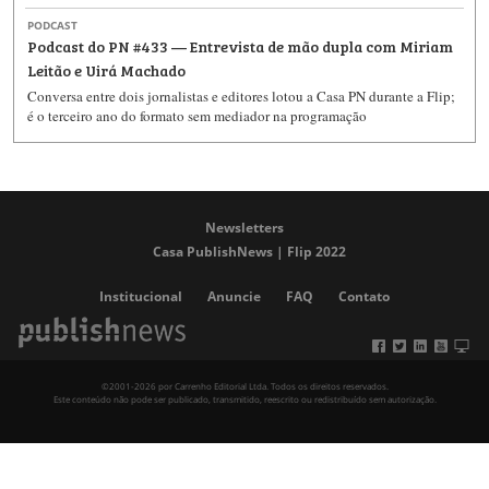
PODCAST
Podcast do PN #433 — Entrevista de mão dupla com Miriam
Leitão e Uirá Machado
Conversa entre dois jornalistas e editores lotou a Casa PN durante a Flip;
é o terceiro ano do formato sem mediador na programação
Newsletters
Casa PublishNews | Flip 2022
Institucional
Anuncie
FAQ
Contato
©2001-2026 por Carrenho Editorial Ltda. Todos os direitos reservados.
Este conteúdo não pode ser publicado, transmitido, reescrito ou redistribuído sem autorização.