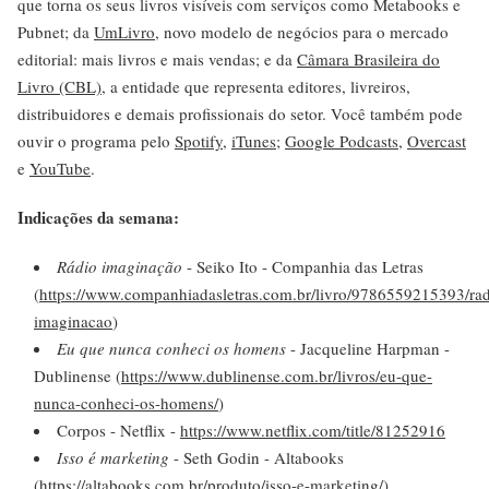
que torna os seus livros visíveis com serviços como Metabooks e
Pubnet; da
UmLivro
, novo modelo de negócios para o mercado
editorial: mais livros e mais vendas; e da
Câmara Brasileira do
Livro (CBL)
, a entidade que representa editores, livreiros,
distribuidores e demais profissionais do setor. Você também pode
ouvir o programa pelo
Spotify
,
iTunes
;
Google Podcasts
,
Overcast
e
YouTube
.
Indicações da semana:
Rádio imaginação
- Seiko Ito - Companhia das Letras
(
https://www.companhiadasletras.com.br/livro/9786559215393/rad
imaginacao
)
Eu que nunca conheci os homens
- Jacqueline Harpman -
Dublinense (
https://www.dublinense.com.br/livros/eu-que-
nunca-conheci-os-homens/
)
Corpos - Netflix -
https://www.netflix.com/title/81252916
Isso é marketing
- Seth Godin - Altabooks
(
https://altabooks.com.br/produto/isso-e-marketing/
)