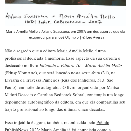
Maria Amélia Mello e Ariano Suassuna, em 2007: um dos autores que ela
'recuperou' para a José Olympio | © Leo Aversa
Não é segredo que a editora
Maria Amélia Mello
é uma
profissional dedicada à memória. Esse aspecto da sua carreira é
destacado no livro
Editando a Editora 10 – Maria Amélia Mello
(Edusp/ComArte), que será lançado nesta sexta-feira (31), na
Livraria da Travessa Pinheiros (Rua dos Pinheiros, 513, São
Paulo), em noite de autógrafos. O livro, organizado por Marisa
Midori Deaecto e Carolina Bednarek Sobral, contempla um longo
depoimento autobiográfico da editora, em que ela compartilha seu
trajeto profissional ao longo das últimas cinco décadas.
Essa trajetória é agora, também, reconhecida pelo
Prêmio
PublishNews 2023
: Maria Amélia já foi anunciada como a