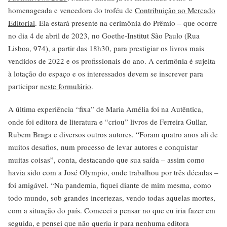
homenageada e vencedora do troféu de
Contribuição ao Mercado
Editorial
. Ela estará presente na cerimônia do Prêmio – que ocorre
no dia 4 de abril de 2023, no Goethe-Institut São Paulo (Rua
Lisboa, 974), a partir das 18h30, para prestigiar os livros mais
vendidos de 2022 e os profissionais do ano. A cerimônia é sujeita
à lotação do espaço e os interessados devem se inscrever para
participar
neste formulário
.
A última experiência “fixa” de Maria Amélia foi na Autêntica,
onde foi editora de literatura e “criou” livros de Ferreira Gullar,
Rubem Braga e diversos outros autores. “Foram quatro anos ali de
muitos desafios, num processo de levar autores e conquistar
muitas coisas”, conta, destacando que sua saída – assim como
havia sido com a José Olympio, onde trabalhou por três décadas –
foi amigável. “Na pandemia, fiquei diante de mim mesma, como
todo mundo, sob grandes incertezas, vendo todas aquelas mortes,
com a situação do país. Comecei a pensar no que eu iria fazer em
seguida, e pensei que não queria ir para nenhuma editora