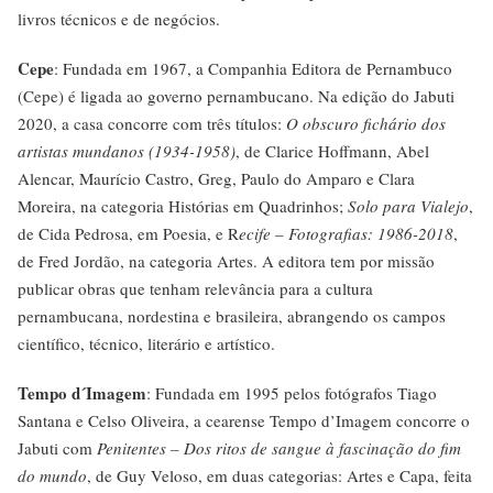
livros técnicos e de negócios.
Cepe
: Fundada em 1967, a Companhia Editora de Pernambuco
(Cepe) é ligada ao governo pernambucano. Na edição do Jabuti
2020, a casa concorre com três títulos:
O obscuro fichário dos
artistas mundanos (1934-1958)
, de Clarice Hoffmann, Abel
Alencar, Maurício Castro, Greg, Paulo do Amparo e Clara
Moreira, na categoria Histórias em Quadrinhos;
Solo para Vialejo
,
de Cida Pedrosa, em Poesia, e R
ecife – Fotografias: 1986-2018
,
de Fred Jordão, na categoria Artes. A editora tem por missão
publicar obras que tenham relevância para a cultura
pernambucana, nordestina e brasileira, abrangendo os campos
científico, técnico, literário e artístico.
Tempo d´Imagem
: Fundada em 1995 pelos fotógrafos Tiago
Santana e Celso Oliveira, a cearense Tempo d’Imagem concorre o
Jabuti com
Penitentes – Dos ritos de sangue à fascinação do fim
do mundo
, de Guy Veloso, em duas categorias: Artes e Capa, feita