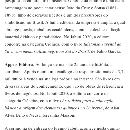
pesquisa da cultura afro-brasileira. O nome da editora é uma clara
homenagem ao poeta catarinense João da Cruz e Sousa (1861-
1898), filho de escravos libertos e um dos precursores do
simbolismo no Brasil. A linha editorial da empresa é ampla, a qual
abrange poesia, trabalhos acadêmicos, contos, coletâneas, ficção,
material didático e paradidático. No Jabuti 2020, a editora
concorre na categoria Crônica, com o livro
Ildefonso Juvenal da
Silva: um memorialista negro no Sul do Brasil
, de Fábio Garcia.
Appris Editora
: Ao longo de mais de 25 anos de história, a
curitibana Appris reuniu um catálogo de respeito: são mais de 3,7
mil títulos à venda na sua loja própria na internet. São livros em
diversas áreas do conhecimento, que vão de obras de referência a
livros de negócios. No Jabuti 2020, a editora concorre na
categoria Ciências, com o livro
Astrofísica para a educação
básica: a origem dos elementos químicos no Universo
, de Alan
Alves Brito e Neusa Teresinha Massoni.
A cerimônia de entrega do Prêmio Jabuti acontece nesta quinta-