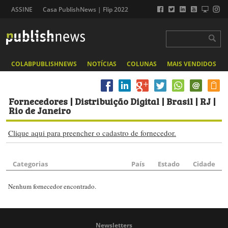
ASSINE
Casa PublishNews | Flip 2022
COLABPUBLISHNEWS
NOTÍCIAS
COLUNAS
MAIS VENDIDOS
Fornecedores
| Distribuição Digital | Brasil | RJ |
Rio de Janeiro
Clique aqui para preencher o cadastro de fornecedor.
Categorias
País
Estado
Cidade
Nenhum fornecedor encontrado.
Newsletters