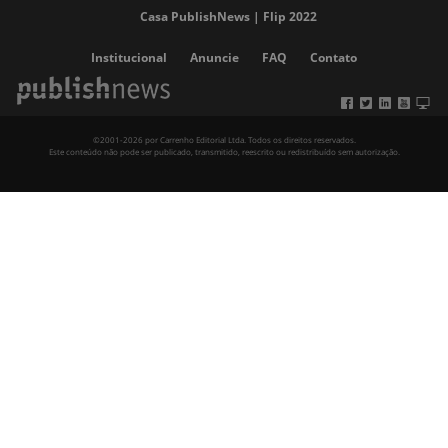
Casa PublishNews | Flip 2022
Institucional
Anuncie
FAQ
Contato
©2001-2026 por Carrenho Editorial Ltda. Todos os direitos reservados.
Este conteúdo não pode ser publicado, transmitido, reescrito ou redistribuído sem autorização.