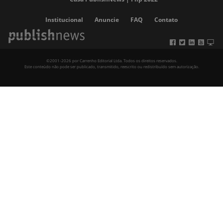
Institucional
Anuncie
FAQ
Contato
©2001-2026 por Carrenho Editorial Ltda. Todos os direitos reservados.
Este conteúdo não pode ser publicado, transmitido, reescrito ou redistribuído sem autorização.