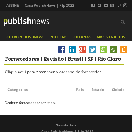
ASSINE
Casa PublishNews | Flip 2022
COLABPUBLISHNEWS
NOTÍCIAS
COLUNAS
MAIS VENDIDOS
Fornecedores
| Revisão | Brasil | SP | Rio Claro
Clique aqui para preencher o cadastro de fornecedor.
Categorias
País
Estado
Cidade
Nenhum fornecedor encontrado.
Newsletters
Casa PublishNews | Flip 2022