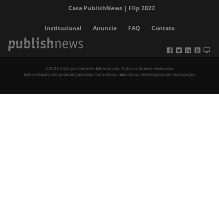
Casa PublishNews | Flip 2022
Institucional
Anuncie
FAQ
Contato
©2001-2026 por Carrenho Editorial Ltda. Todos os direitos reservados.
Este conteúdo não pode ser publicado, transmitido, reescrito ou redistribuído sem autorização.