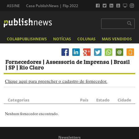
ASSINE
Casa PublishNews | Flip 2022
COLABPUBLISHNEWS
NOTÍCIAS
COLUNAS
MAIS VENDIDOS
Fornecedores
| Assessoria de Imprensa | Brasil
| SP | Rio Claro
Clique aqui para preencher o cadastro de fornecedor.
Categorias
País
Estado
Cidade
Nenhum fornecedor encontrado.
Newsletters