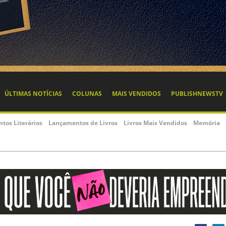
ÚLTIMAS NOTÍCIAS
COLUNAS
MAIS VENDIDOS
PUBLISHNEWSTV
ntos Literários
Lançamentos de Livros
Livros Mais Vendidos
Memória