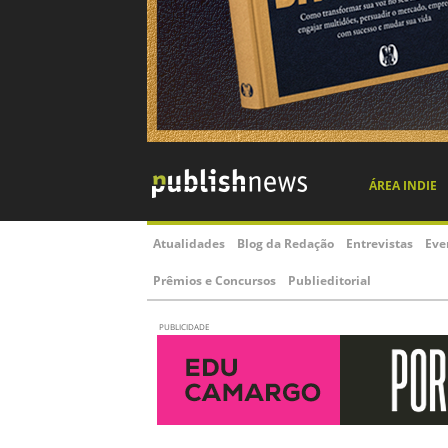
ÁREA INDIE
Atualidades
Blog da Redação
Entrevistas
Eve
Prêmios e Concursos
Publieditorial
PUBLICIDADE