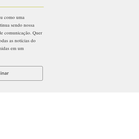
eu como uma
ntinua sendo nossa
 de comunicação. Quer
odas as notícias do
midas em um
inar
ntato