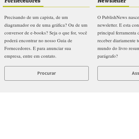
Fornecedores
Newsletter
Precisando de um capista, de um
O PublishNews nasc
diagramador ou de uma gráfica? Ou de um
newsletter. E esta co
conversor de e-books? Seja o que for, você
principal ferramenta
poderá encontrar no nosso Guia de
receber diariamente t
Fornecedores. E para anunciar sua
mundo do livro resu
empresa, entre em contato.
parágrafo?
Procurar
Ass
letters
Prêmio PublishNews 2019
Institucional
Anuncie
FAQ
Co