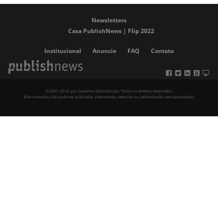
Newsletters
Casa PublishNews | Flip 2022
Institucional
Anuncie
FAQ
Contato
©2001-2026 por Carrenho Editorial Ltda. Todos os direitos reservados.
Este conteúdo não pode ser publicado, transmitido, reescrito ou redistribuído sem autorização.