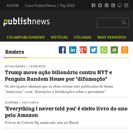
ASSINE
Casa PublishNews | Flip 2022
COLABPUBLISHNEWS
NOTÍCIAS
COLUNAS
MAIS VENDIDOS
Reuters
ATUALIDADES
| 18/09/2025
Trump move ação bilionária contra NYT e
Penguin Random House por "difamação"
Os advogados afirmam que as obras teriam sido publicadas de forma
“maliciosa”, com “distorções e falsificações sobre o presidente”
CLIPPING
| 10/11/2014
‘Everything I never told you’ é eleito livro do ano
pela Amazon
O livro de Celeste Ng ainda não saiu no Brasil