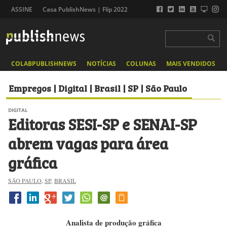
ASSINE
Casa PublishNews | Flip 2022
COLABPUBLISHNEWS
NOTÍCIAS
COLUNAS
MAIS VENDIDOS
Empregos | Digital | Brasil | SP | São Paulo
DIGITAL
Editoras SESI-SP e SENAI-SP
abrem vagas para área
gráfica
SÃO PAULO
,
SP
,
BRASIL
Analista de produção gráfica