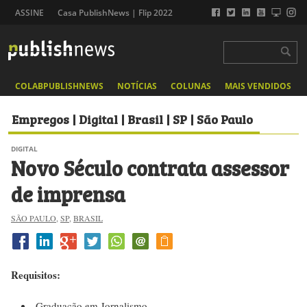
ASSINE
Casa PublishNews | Flip 2022
COLABPUBLISHNEWS
NOTÍCIAS
COLUNAS
MAIS VENDIDOS
Empregos | Digital | Brasil | SP | São Paulo
DIGITAL
Novo Século contrata assessor
de imprensa
SÃO PAULO
,
SP
,
BRASIL
Requisitos:
Graduação em Jornalismo