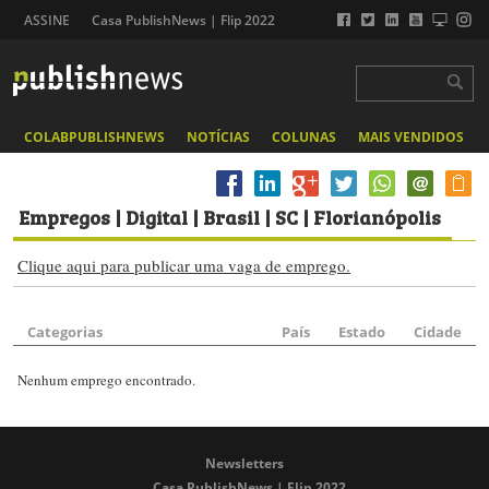
ASSINE
Casa PublishNews | Flip 2022
COLABPUBLISHNEWS
NOTÍCIAS
COLUNAS
MAIS VENDIDOS
Empregos
| Digital | Brasil | SC | Florianópolis
Clique aqui para publicar uma vaga de emprego.
Categorias
País
Estado
Cidade
Nenhum emprego encontrado.
Newsletters
Casa PublishNews | Flip 2022