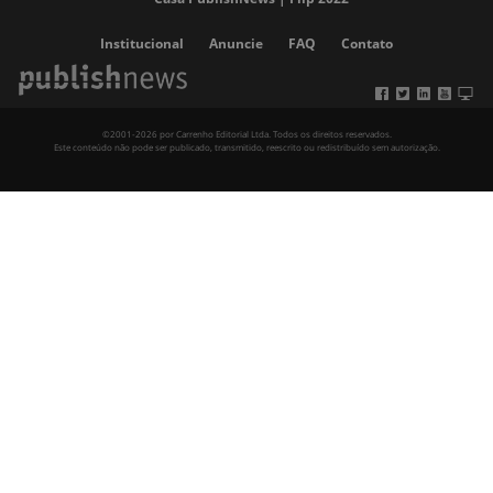
Institucional
Anuncie
FAQ
Contato
©2001-2026 por Carrenho Editorial Ltda. Todos os direitos reservados.
Este conteúdo não pode ser publicado, transmitido, reescrito ou redistribuído sem autorização.