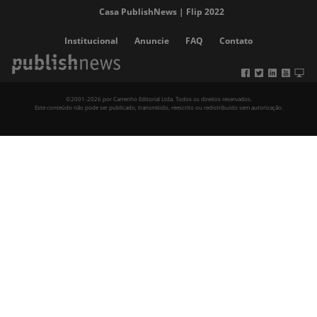
Casa PublishNews | Flip 2022
Institucional
Anuncie
FAQ
Contato
©2001-2026 por Carrenho Editorial Ltda. Todos os direitos reservados.
Este conteúdo não pode ser publicado, transmitido, reescrito ou redistribuído sem autorização.