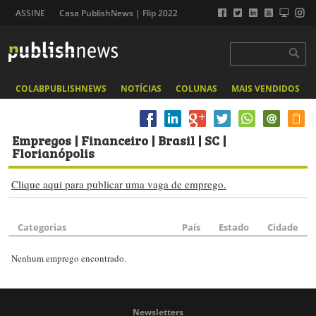
ASSINE
Casa PublishNews | Flip 2022
COLABPUBLISHNEWS
NOTÍCIAS
COLUNAS
MAIS VENDIDOS
Empregos
| Financeiro | Brasil | SC |
Florianópolis
Clique aqui para publicar uma vaga de emprego.
Categorias
País
Estado
Cidade
Nenhum emprego encontrado.
Newsletters