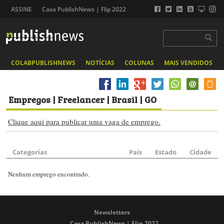
ASSINE
Casa PublishNews | Flip 2022
COLABPUBLISHNEWS
NOTÍCIAS
COLUNAS
MAIS VENDIDOS
Empregos
| Freelancer | Brasil | GO
Clique aqui para publicar uma vaga de emprego.
Categorias
País
Estado
Cidade
Nenhum emprego encontrado.
Newsletters
Casa PublishNews | Flip 2022