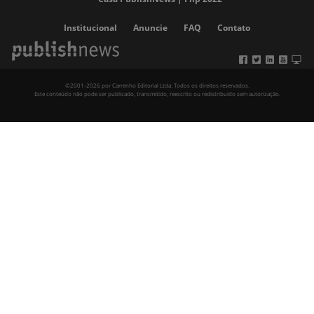
Institucional
Anuncie
FAQ
Contato
©2001-2026 por Carrenho Editorial Ltda. Todos os direitos reservados.
Este conteúdo não pode ser publicado, transmitido, reescrito ou redistribuído sem autorização.