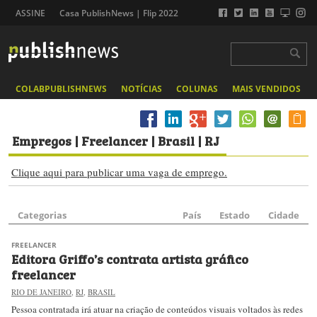
ASSINE
Casa PublishNews | Flip 2022
COLABPUBLISHNEWS
NOTÍCIAS
COLUNAS
MAIS VENDIDOS
Empregos
| Freelancer | Brasil | RJ
Clique aqui para publicar uma vaga de emprego.
Categorias
País
Estado
Cidade
FREELANCER
Editora Griffo’s contrata artista gráfico
freelancer
RIO DE JANEIRO
,
RJ
,
BRASIL
Pessoa contratada irá atuar na criação de conteúdos visuais voltados às redes