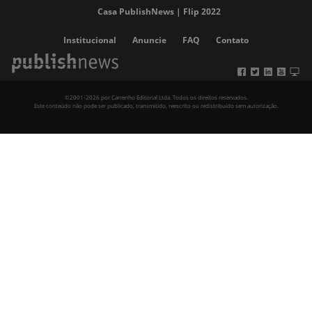
Casa PublishNews | Flip 2022
Institucional
Anuncie
FAQ
Contato
©2001-2026 por Carrenho Editorial Ltda. Todos os direitos reservados.
Este conteúdo não pode ser publicado, transmitido, reescrito ou redistribuído sem autorização.