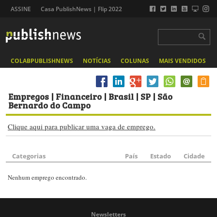
ASSINE
Casa PublishNews | Flip 2022
COLABPUBLISHNEWS
NOTÍCIAS
COLUNAS
MAIS VENDIDOS
Empregos
| Financeiro | Brasil | SP | São
Bernardo do Campo
Clique aqui para publicar uma vaga de emprego.
Categorias
País
Estado
Cidade
Nenhum emprego encontrado.
Newsletters