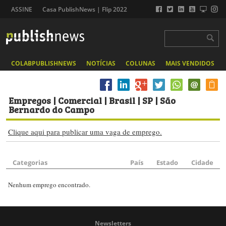
ASSINE
Casa PublishNews | Flip 2022
COLABPUBLISHNEWS
NOTÍCIAS
COLUNAS
MAIS VENDIDOS
Empregos
| Comercial | Brasil | SP | São
Bernardo do Campo
Clique aqui para publicar uma vaga de emprego.
Categorias
País
Estado
Cidade
Nenhum emprego encontrado.
Newsletters