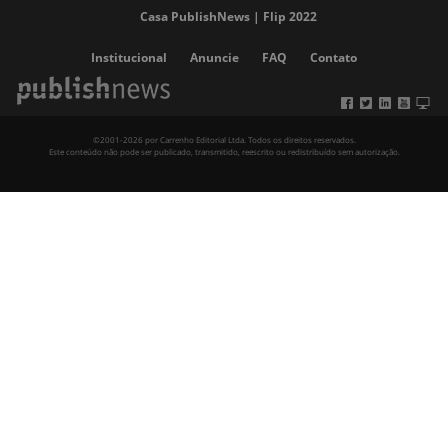
Casa PublishNews | Flip 2022
Institucional
Anuncie
FAQ
Contato
©2001-2026 por Carrenho Editorial Ltda. Todos os direitos reservados.
Este conteúdo não pode ser publicado, transmitido, reescrito ou redistribuído sem autorização.