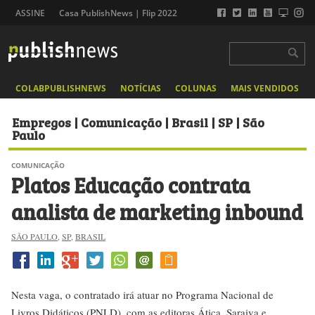
ASSINE
Casa PublishNews | Flip 2022
COLABPUBLISHNEWS
NOTÍCIAS
COLUNAS
MAIS VENDIDOS
Empregos | Comunicação | Brasil | SP | São
Paulo
COMUNICAÇÃO
Platos Educação contrata
analista de marketing inbound
SÃO PAULO
,
SP
,
BRASIL
Nesta vaga, o contratado irá atuar no Programa Nacional de
Livros Didáticos (PNLD), com as editoras Ática, Saraiva e