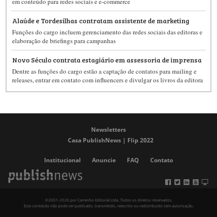
em conteúdo para redes sociais e e-commerce
Alaúde e Tordesilhas contratam assistente de marketing
Funções do cargo incluem gerenciamento das redes sociais das editoras e
elaboração de briefings para campanhas
Novo Século contrata estagiário em assessoria de imprensa
Dentre as funções do cargo estão a captação de contatos para mailing e
releases, entrar em contato com influencers e divulgar os livros da editora
Newsletters
Casa PublishNews | Flip 2022
Institucional
Anuncie
FAQ
Contato
©2001-2026 por Carrenho Editorial Ltda. Todos os direitos reservados.
Este conteúdo não pode ser publicado, transmitido, reescrito ou redistribuído sem autorização.