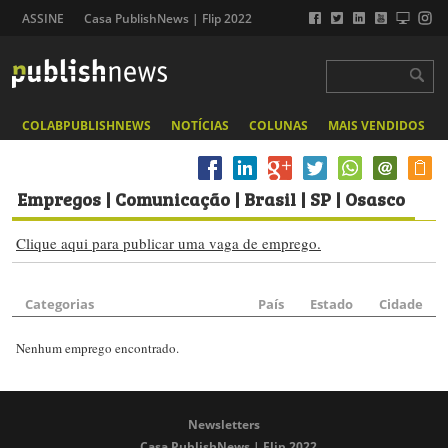
ASSINE
Casa PublishNews | Flip 2022
COLABPUBLISHNEWS
NOTÍCIAS
COLUNAS
MAIS VENDIDOS
Empregos
| Comunicação | Brasil | SP | Osasco
Clique aqui para publicar uma vaga de emprego.
Categorias
País
Estado
Cidade
Nenhum emprego encontrado.
Newsletters
Casa PublishNews | Flip 2022