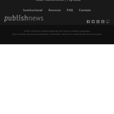
Institucional
Anuncie
FAQ
Contato
©2001-2026 por Carrenho Editorial Ltda. Todos os direitos reservados.
Este conteúdo não pode ser publicado, transmitido, reescrito ou redistribuído sem autorização.