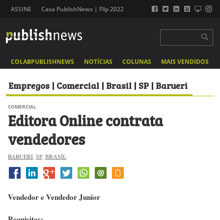
ASSINE
Casa PublishNews | Flip 2022
COLABPUBLISHNEWS
NOTÍCIAS
COLUNAS
MAIS VENDIDOS
Empregos | Comercial | Brasil | SP | Barueri
COMERCIAL
Editora Online contrata
vendedores
BARUERI
,
SP
,
BRASIL
Vendedor e Vendedor Junior
Requisitos: