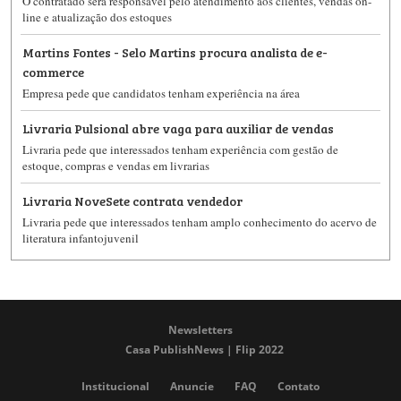
O contratado será responsável pelo atendimento aos clientes, vendas on-
line e atualização dos estoques
Martins Fontes - Selo Martins procura analista de e-
commerce
Empresa pede que candidatos tenham experiência na área
Livraria Pulsional abre vaga para auxiliar de vendas
Livraria pede que interessados tenham experiência com gestão de
estoque, compras e vendas em livrarias
Livraria NoveSete contrata vendedor
Livraria pede que interessados tenham amplo conhecimento do acervo de
literatura infantojuvenil
Newsletters
Casa PublishNews | Flip 2022
Institucional
Anuncie
FAQ
Contato