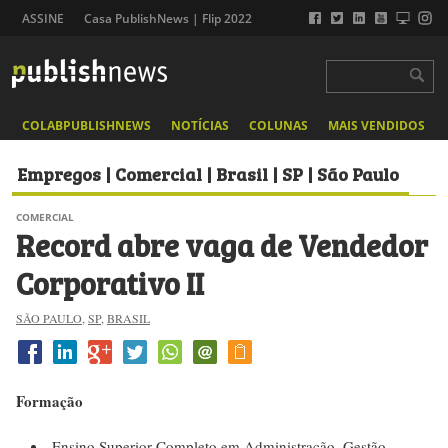
ASSINE
Casa PublishNews | Flip 2022
COLABPUBLISHNEWS
NOTÍCIAS
COLUNAS
MAIS VENDIDOS
Empregos | Comercial | Brasil | SP | São Paulo
COMERCIAL
Record abre vaga de Vendedor
Corporativo II
SÃO PAULO
,
SP
,
BRASIL
Formação
Ensino Superior Completo em Administração, Gestão