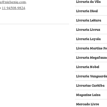
Livraria da Vila
lva@nielseniq.com
,
pp
11 94508-9824
.
Livraria Disal
Livraria Leitura
Livraria Livruz
Livraria Loyola
Livraria Martins Fo
Livraria Megafaun
Livraria Nobel
Livraria Vanguard
Livrarias Curitiba
Magazine Luiza
Mercado Livre