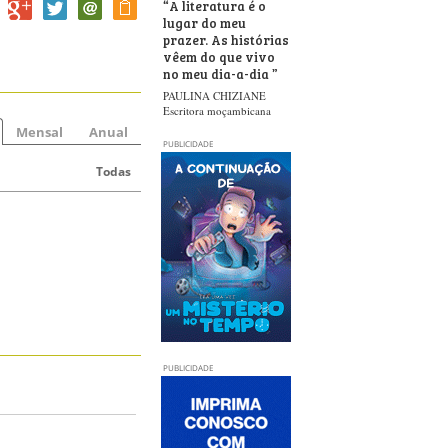
“
A literatura é o
lugar do meu
prazer. As histórias
vêem do que vivo
no meu dia-a-dia
”
PAULINA CHIZIANE
Escritora moçambicana
Mensal
Anual
PUBLICIDADE
Todas
PUBLICIDADE