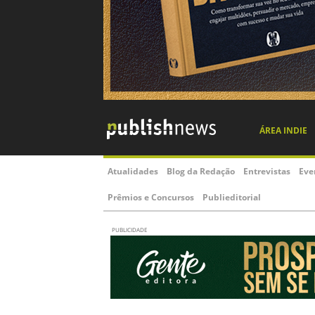
ÁREA INDIE
Atualidades
Blog da Redação
Entrevistas
Eve
Prêmios e Concursos
Publieditorial
PUBLICIDADE