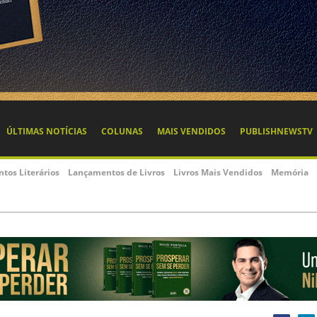
ÚLTIMAS NOTÍCIAS
COLUNAS
MAIS VENDIDOS
PUBLISHNEWSTV
ntos Literários
Lançamentos de Livros
Livros Mais Vendidos
Memória