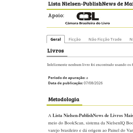
Lista Nielsen-PublishNews de Mai
Apoio:
Geral
Ficção
Não Ficção Trade
N
Livros
Infelizmente nenhum livro foi encontrado usando os fi
Período de apuração:
a
Data de publicação:
07/08/2026
Metodologia
Lista Nielsen-PublishNews de Livros Mai
A
meio do BookScan, sistema da NielsenIQ Boo
varejo brasileiro e dá origem ao Painel do Var