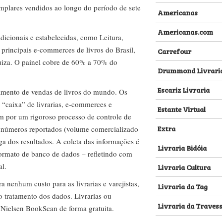
emplares vendidos ao longo do período de sete
Americanas
Americanas.com
dicionais e estabelecidas, como Leitura,
s principais e-commerces de livros do Brasil,
Carrefour
za. O painel cobre de 60% a 70% do
Drummond Livrari
Escariz Livraria
amento de vendas de livros do mundo. Os
 “caixa” de livrarias, e-commerces e
Estante Virtual
m por um rigoroso processo de controle de
Extra
s números reportados (volume comercializado
ega dos resultados. A coleta das informações é
Livraria Bidóia
 formato de banco de dados – refletindo com
al.
Livraria Cultura
nenhum custo para as livrarias e varejistas,
Livraria da Tag
no tratamento dos dados. Livrarias ou
Livraria da Traves
 Nielsen BookScan de forma gratuita.