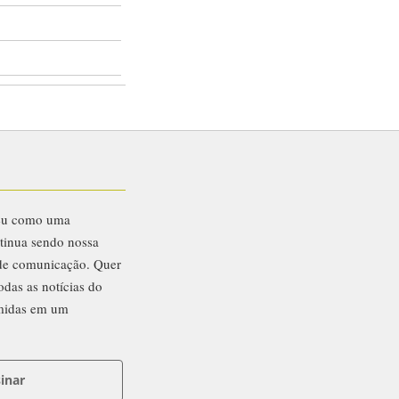
eu como uma
ntinua sendo nossa
 de comunicação. Quer
odas as notícias do
midas em um
inar