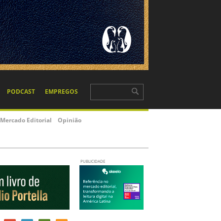
PODCAST
EMPREGOS
Mercado Editorial
Opinião
PUBLICIDADE