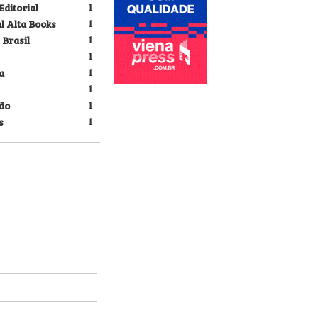
Editorial
1
l Alta Books
1
 Brasil
1
1
a
1
1
ão
1
s
1