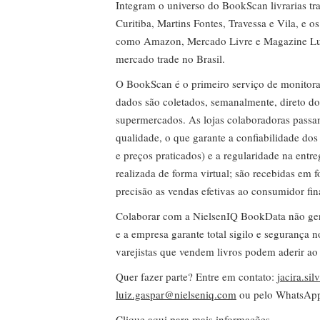
Integram o universo do BookScan livrarias tra
Curitiba, Martins Fontes, Travessa e Vila, e o
como Amazon, Mercado Livre e Magazine Lui
mercado trade no Brasil.
O BookScan é o primeiro serviço de monitor
dados são coletados, semanalmente, direto do
supermercados. As lojas colaboradoras passa
qualidade, o que garante a confiabilidade do
e preços praticados) e a regularidade na entr
realizada de forma virtual; são recebidas em
precisão as vendas efetivas ao consumidor fin
Colaborar com a NielsenIQ BookData não gera 
e a empresa garante total sigilo e segurança 
varejistas que vendem livros podem aderir ao
Quer fazer parte? Entre em contato:
jacira.si
luiz.gaspar@nielseniq.com
ou pelo WhatsA
Clique aqui para mais informações.