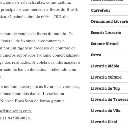
dicionais e estabelecidas, como Leitura,
s principais e-commerces de livros do Brasil,
Carrefour
za. O painel cobre de 60% a 70% do
Drummond Livrari
Escariz Livraria
amento de vendas de livros do mundo. Os
 “caixa” de livrarias, e-commerces e
Estante Virtual
m por um rigoroso processo de controle de
Extra
s números reportados (volume comercializado
ega dos resultados. A coleta das informações é
Livraria Bidóia
 formato de banco de dados – refletindo com
al.
Livraria Cultura
nenhum custo para as livrarias e varejistas,
Livraria da Tag
no tratamento dos dados. Livrarias ou
Livraria da Traves
 Nielsen BookScan de forma gratuita.
Livraria da Vila
lva@nielseniq.com
,
pp
11 94508-9824
.
Livraria Disal