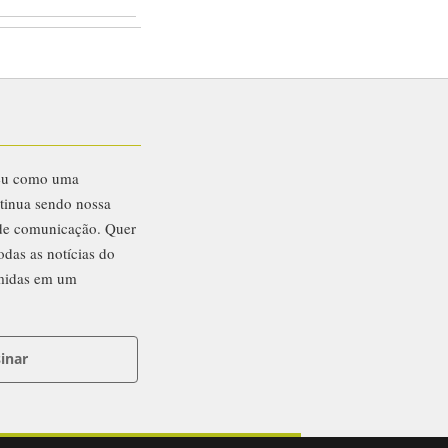
eu como uma
ntinua sendo nossa
 de comunicação. Quer
odas as notícias do
midas em um
inar