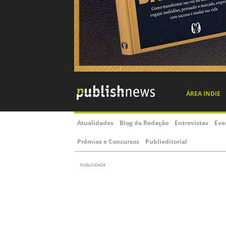
ÁREA INDIE
Atualidades
Blog da Redação
Entrevistas
Eve
Prêmios e Concursos
Publieditorial
PUBLICIDADE