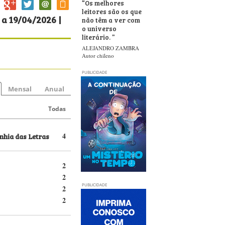
“
Os melhores
leitores são os que
a 19/04/2026 |
não têm a ver com
o universo
literário.
”
ALEJANDRO ZAMBRA
Autor chileno
PUBLICIDADE
Mensal
Anual
Todas
hia das Letras
4
2
2
PUBLICIDADE
2
2