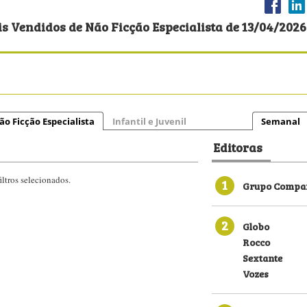
s Vendidos de Não Ficção Especialista de 13/04/2026 
ão Ficção Especialista
Infantil e Juvenil
Semanal
Editoras
ltros selecionados.
1
Grupo Compan
2
Globo
Rocco
Sextante
Vozes