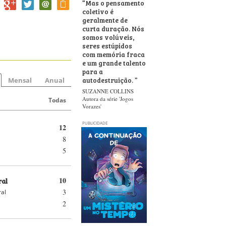
“
Mas o pensamento
coletivo é
geralmente de
curta duração. Nós
somos volúveis,
seres estúpidos
com memória fraca
e um grande talento
para a
autodestruição.
”
Mensal
Anual
SUZANNE COLLINS
Autora da série 'Jogos
Todas
Vorazes'
PUBLICIDADE
12
8
5
ral
10
3
ral
2