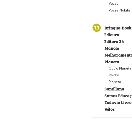
Vozes
Vozes Nobilis
13
Brinque-Book
Ediouro
Editora 34
Manole
Melhorament
Planeta
Outro Planeta
Paidós
Planeta
Santillana
Somos Educaç
Todavia Livro
Vélos