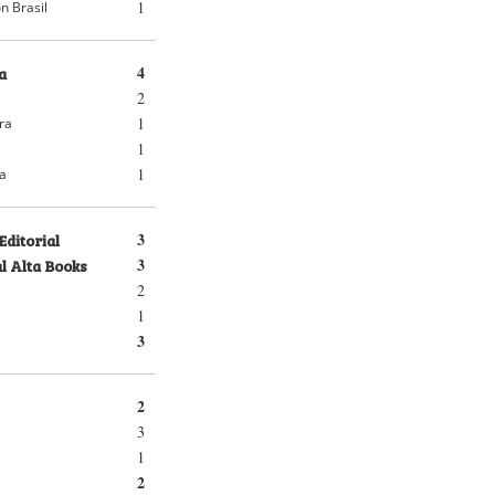
1
n Brasil
a
4
2
1
ra
1
1
ra
Editorial
3
l Alta Books
3
2
1
3
2
3
1
2