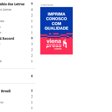
hia das Letras
9
PUBLICIDADE
4
s Letras
2
1
nhas
1
s
1
r
al Record
9
3
d
2
2
1
il
8
 Brasil
5
2
1
ess
1