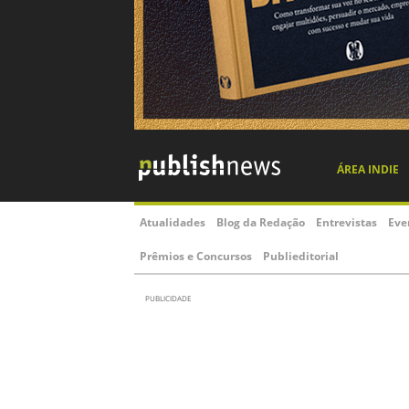
ÁREA INDIE
Atualidades
Blog da Redação
Entrevistas
Eve
Prêmios e Concursos
Publieditorial
PUBLICIDADE