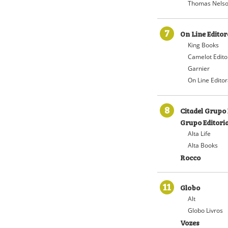
Thomas Nelso
7
On Line Editor
King Books
Camelot Edito
Garnier
On Line Edito
8
Citadel Grupo 
Grupo Editoria
Alta Life
Alta Books
Rocco
11
Globo
Alt
Globo Livros
Vozes