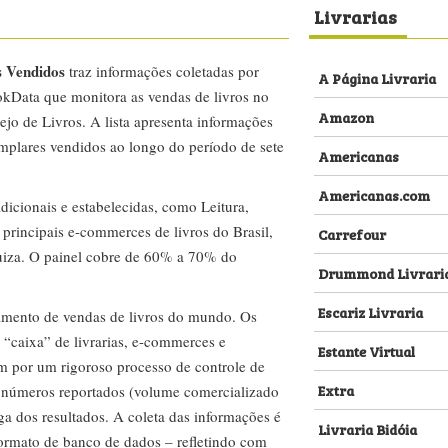
Livrarias
s Vendidos
traz informações coletadas por
A Página Livraria
kData que monitora as vendas de livros no
Amazon
ejo de Livros. A lista apresenta informações
emplares vendidos ao longo do período de sete
Americanas
Americanas.com
dicionais e estabelecidas, como Leitura,
s principais e-commerces de livros do Brasil,
Carrefour
za. O painel cobre de 60% a 70% do
Drummond Livrari
Escariz Livraria
amento de vendas de livros do mundo. Os
 “caixa” de livrarias, e-commerces e
Estante Virtual
m por um rigoroso processo de controle de
Extra
s números reportados (volume comercializado
ega dos resultados. A coleta das informações é
Livraria Bidóia
 formato de banco de dados – refletindo com