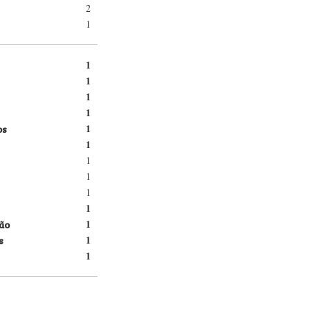
2
1
1
1
1
1
os
1
1
1
1
1
1
ão
1
s
1
1