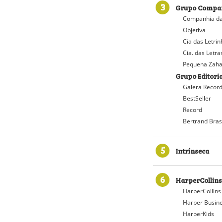
3
Grupo Compan
Companhia da
Objetiva
Cia das Letri
Cia. das Letra
Pequena Zaha
Grupo Editori
Galera Recor
BestSeller
Record
Bertrand Bras
5
Intrínseca
6
HarperCollins
HarperCollins
Harper Busin
HarperKids