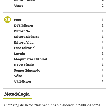
Vozes
2
20
Buzz
1
DVS Editora
1
Editora 34
1
Editora Elefante
1
Editora Vida
1
Faro Editorial
1
Loyola
1
Maquinaria Editorial
1
Novo Século
1
Somos Educação
1
Vélos
1
VR Editora
1
Metodologia
O ranking de livros mais vendidos é elaborado a partir da soma