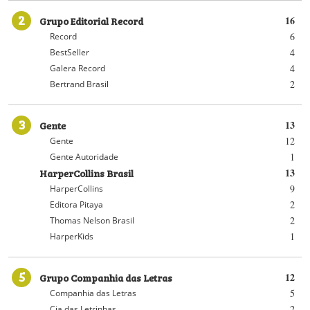
2
Grupo Editorial Record
16
6
Record
4
BestSeller
4
Galera Record
2
Bertrand Brasil
3
Gente
13
12
Gente
1
Gente Autoridade
HarperCollins Brasil
13
9
HarperCollins
2
Editora Pitaya
2
Thomas Nelson Brasil
1
HarperKids
5
Grupo Companhia das Letras
12
5
Companhia das Letras
2
Cia das Letrinhas