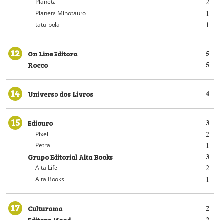
2
Planeta
1
Planeta Minotauro
1
tatu-bola
12
On Line Editora
5
Rocco
5
14
Universo dos Livros
4
15
Ediouro
3
2
Pixel
1
Petra
Grupo Editorial Alta Books
3
2
Alta Life
1
Alta Books
17
Culturama
2
Editora Mood
2