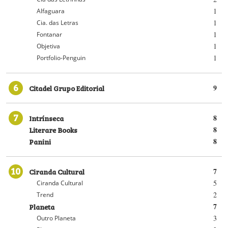
1
Alfaguara
1
Cia. das Letras
1
Fontanar
1
Objetiva
1
Portfolio-Penguin
6
Citadel Grupo Editorial
9
7
Intrínseca
8
Literare Books
8
Panini
8
10
Ciranda Cultural
7
5
Ciranda Cultural
2
Trend
Planeta
7
3
Outro Planeta