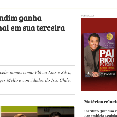
uindim ganha
PUBLICIDADE
al em sua terceira
ecebe nomes como Flávia Lins e Silva,
ger Mello e convidados do Irã, Chile,
Matérias relac
Instituto Quindim 
Assembleia Legisla