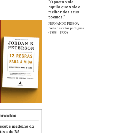
“
O poeta vale
aquilo que vale o
melhor dos seus
poemas.
”
FERNANDO PESSOA
Poeta e escritor português
(1888 - 1935)
ionadas
recebe medalha da
tiva do RS