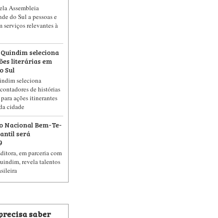
ela Assembleia
nde do Sul a pessoas e
m serviços relevantes à
a Quindim seleciona
ões literárias em
o Sul
indim seleciona
, contadores de histórias
 para ações itinerantes
da cidade
o Nacional Bem-Te-
antil será
9
Editora, em parceria com
Quindim, revela talentos
asileira
 precisa saber