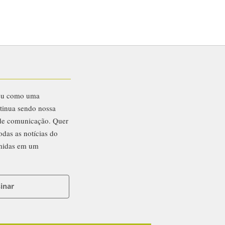
eu como uma
ntinua sendo nossa
 de comunicação. Quer
odas as notícias do
midas em um
inar