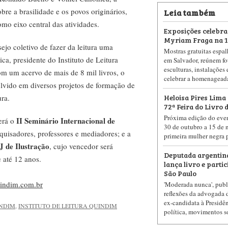
Leia também
bre a brasilidade e os povos originários,
omo eixo central das atividades.
Exposições celebra
Myriam Fraga na 10
ejo coletivo de fazer da leitura uma
Mostras gratuitas espa
ca, presidente do Instituto de Leitura
em Salvador, reúnem fot
esculturas, instalações
m um acervo de mais de 8 mil livros, o
celebrar a homenageada 
lvido em diversos projetos de formação de
Heloisa Pires Lima
ura.
72ª Feira do Livro 
Próxima edição do event
II Seminário Internacional de
erá o
30 de outubro a 15 de 
squisadores, professores e mediadores; e a
primeira mulher negra 
 de Ilustração
, cujo vencedor será
Deputada argenti
 até 12 anos.
lança livro e parti
São Paulo
uindim.com.br
'Moderada nunca', publ
reflexões da advogada 
ex-candidata à Presidê
INDIM
,
INSTITUTO DE LEITURA QUINDIM
política, movimentos so