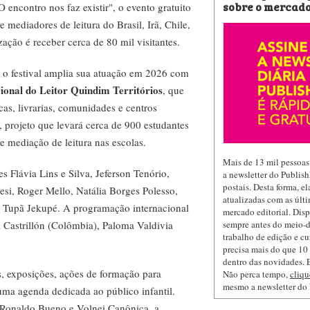
sobre o mercado
encontro nos faz existir", o evento gratuito
e mediadores de leitura do Brasil, Irã, Chile,
ção é receber cerca de 80 mil visitantes.
o festival amplia sua atuação em 2026 com
cional do Leitor Quindim Territórios
, que
ecas, livrarias, comunidades e centros
, projeto que levará cerca de 900 estudantes
e mediação de leitura nas escolas.
Mais de 13 mil pessoas
es Flávia Lins e Silva, Jeferson Tenório,
a newsletter do Publis
postais. Desta forma, e
esi, Roger Mello, Natália Borges Polesso,
atualizadas com as últi
 Tupã Jekupé. A programação internacional
mercado editorial. Dis
sempre antes do meio-d
ia Castrillón (Colômbia), Paloma Valdivia
trabalho de edição e cu
precisa mais do que 10 
dentro das novidades. E
s, exposições, ações de formação para
Não perca tempo,
cliqu
mesmo a newsletter do
 uma agenda dedicada ao público infantil.
 Ronaldo Bueno e Volnei Canônica, a