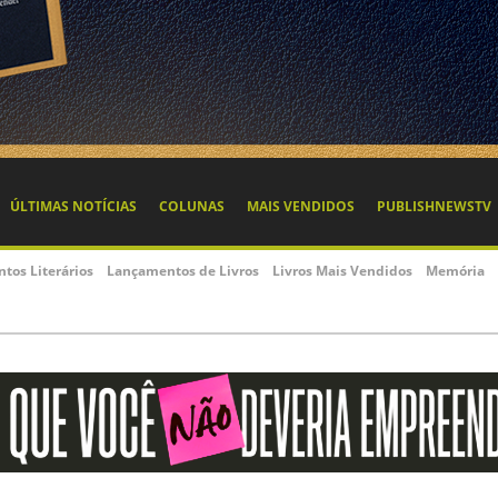
ÚLTIMAS NOTÍCIAS
COLUNAS
MAIS VENDIDOS
PUBLISHNEWSTV
ntos Literários
Lançamentos de Livros
Livros Mais Vendidos
Memória