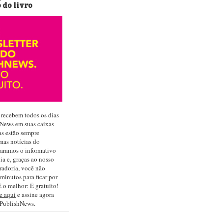
 do livro
 recebem todos os dias
hNews em suas caixas
las estão sempre
mas notícias do
paramos o informativo
ia e, graças ao nosso
radoria, você não
minutos para ficar por
 o melhor: É gratuito!
e aqui
e assine agora
 PublishNews.