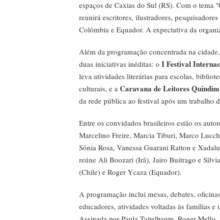
espaços de Caxias do Sul (RS). Com o tema "O 
reunirá escritores, ilustradores, pesquisadores 
Colômbia e Equador. A expectativa da organiza
Além da programação concentrada na cidade, 
I Festival Interna
duas iniciativas inéditas: o
leva atividades literárias para escolas, bibliot
Caravana de Leitores Quindim
culturais, e a
da rede pública ao festival após um trabalho d
Entre os convidados brasileiros estão os autor
Marcelino Freire, Marcia Tiburi, Marco Lucch
Sônia Rosa, Vanessa Guarani Ratton e Xadalu
reúne Ali Boozari (Irã), Jairo Buitrago e Silv
(Chile) e Roger Ycaza (Equador).
A programação inclui mesas, debates, oficina
educadores, atividades voltadas às famílias e
Assinada por Paula Taitelbaum, Roger Mello,