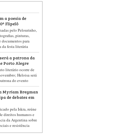
m a poesia de
ª Flipelô
lhadas pelo Pelourinho,
ografias, pinturas,
 e documentos para
da festa literária
 será a patrona da
de Porto Alegre
o literário ocorre de
novembro; Heloisa será
patrona do evento
na Myriam Bregman
cipa de debates em
icado pela Iskra, reúne
de direitos humanos e
ncia da Argentina sobre
ciais e resistência