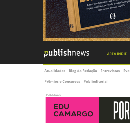
ÁREA INDIE
Atualidades
Blog da Redação
Entrevistas
Eve
Prêmios e Concursos
Publieditorial
PUBLICIDADE