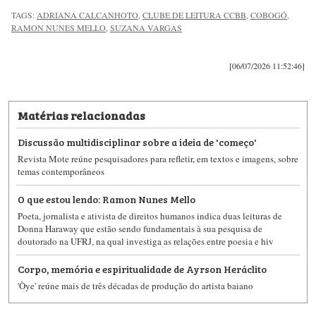
TAGS:
ADRIANA CALCANHOTO
,
CLUBE DE LEITURA CCBB
,
COBOGÓ
,
RAMON NUNES MELLO
,
SUZANA VARGAS
[06/07/2026 11:52:46]
Matérias relacionadas
Discussão multidisciplinar sobre a ideia de 'começo'
Revista Mote reúne pesquisadores para refletir, em textos e imagens, sobre
temas contemporâneos
O que estou lendo: Ramon Nunes Mello
Poeta, jornalista e ativista de direitos humanos indica duas leituras de
Donna Haraway que estão sendo fundamentais à sua pesquisa de
doutorado na UFRJ, na qual investiga as relações entre poesia e hiv
Corpo, memória e espiritualidade de Ayrson Heráclito
'Òye' reúne mais de três décadas de produção do artista baiano