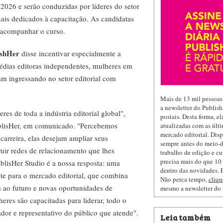
 2026 e serão conduzidas por líderes do setor
ionais dedicados à capacitação. As candidatas
e acompanhar o curso.
ishHer
disse incentivar especialmente a
médias editoras independentes, mulheres em
jam ingressando no setor editorial com
Mais de 13 mil pessoas
a newsletter do Publis
es de toda a indústria editorial global",
postais. Desta forma, e
lisHer, em comunicado. "Percebemos
atualizadas com as últi
mercado editorial. Dis
carreira, elas desejam ampliar seus
sempre antes do meio-d
ruir redes de relacionamento que lhes
trabalho de edição e cu
precisa mais do que 10 
blisHer Studio é a nossa resposta: uma
dentro das novidades. E
te para o mercado editorial, que combina
Não perca tempo,
cliqu
 ao futuro e novas oportunidades de
mesmo a newsletter do
res são capacitadas para liderar, todo o
vador e representativo do público que atende".
Leia também