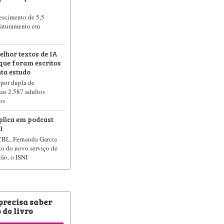
rescimento de 5,5
faturamento em
elhor textos de IA
que foram escritos
ta estudo
 por dupla de
as 2.587 adultos
os
plica em podcast
I
CBL, Fernanda Garcia
to do novo serviço de
ção, o ISNI
 precisa saber
 do livro