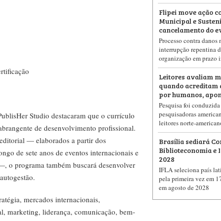
Flipei move ação c
Municipal e Susten
cancelamento do e
Processo contra danos m
interrupção repentina d
organização em prazo i
rtificação
Leitores avaliam m
quando acreditam 
por humanos, apon
Pesquisa foi conduzida
pesquisadoras american
PublisHer Studio destacaram que o currículo
leitores norte-american
abrangente de desenvolvimento profissional.
ditorial — elaborados a partir dos
Brasília sediará C
Biblioteconomia e
ngo de sete anos de eventos internacionais e
2028
r —, o programa também buscará desenvolver
IFLA seleciona país lat
 autogestão.
pela primeira vez em 1
em agosto de 2028
ratégia, mercados internacionais,
ial, marketing, liderança, comunicação, bem-