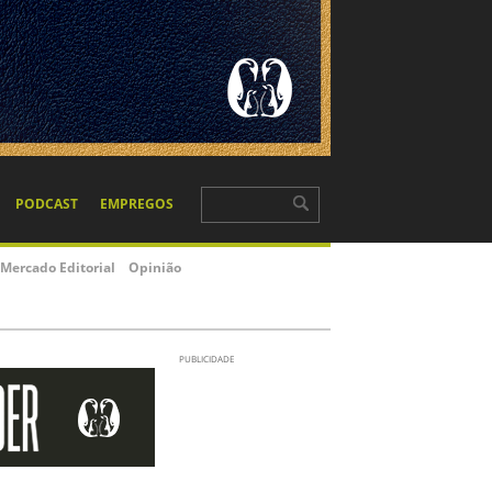
PODCAST
EMPREGOS
Mercado Editorial
Opinião
PUBLICIDADE