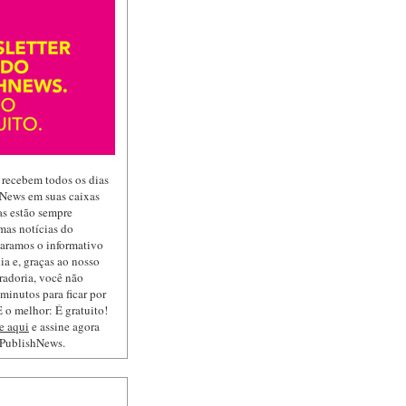
 recebem todos os dias
hNews em suas caixas
las estão sempre
mas notícias do
paramos o informativo
ia e, graças ao nosso
radoria, você não
minutos para ficar por
 o melhor: É gratuito!
e aqui
e assine agora
 PublishNews.