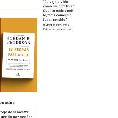
“
Eu vejo a vida
como um bom livro.
Quanto mais você
lê, mais começa a
fazer sentido.
”
HAROLD KUSHNER
Rabino norte-americano
ionadas
arejo do semestre
uecido por vendas