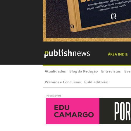
ÁREA INDIE
Atualidades
Blog da Redação
Entrevistas
Eve
Prêmios e Concursos
Publieditorial
PUBLICIDADE