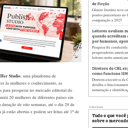
de Ficção
Gênero literário teve c
pontos percentuais no 
comparação a 2025
Leitores avaliam m
quando acreditam 
por humanos, apon
Pesquisa foi conduzida
pesquisadoras american
leitores norte-american
Diretora da CBL ex
como funciona ISN
sHer Studio
, uma plataforma de
Diretora-executiva da 
cer às mulheres o conhecimento, as
detalha o funcionamen
numeração e identifica
s para prosperar no mercado editorial do
unirá 20 mulheres de diferentes países em
 duração de oito semanas, até o dia 29 de
PUBLICIDADE
já estão abertas e podem ser feitas até 1º de
Tudo o que você
sobre o mercado