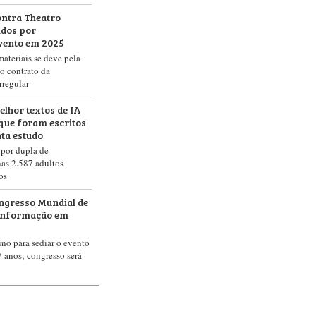
ontra Theatro
idos por
vento em 2025
ateriais se deve pela
o contrato da
rregular
elhor textos de IA
que foram escritos
ta estudo
 por dupla de
as 2.587 adultos
os
ongresso Mundial de
 Informação em
ino para sediar o evento
7 anos; congresso será