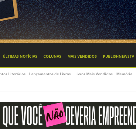
ÚLTIMAS NOTÍCIAS
COLUNAS
MAIS VENDIDOS
PUBLISHNEWSTV
ntos Literários
Lançamentos de Livros
Livros Mais Vendidos
Memória