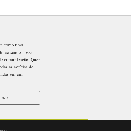
eu como uma
ntinua sendo nossa
 de comunicação. Quer
odas as notícias do
midas em um
inar
ntato