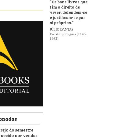
“
Os bons livros que
têm o direito de
viver, defendem-se
e justificam-se por
si próprios.
”
JÚLIO DANTAS
Escritor português (1876-
1962)
ionadas
arejo do semestre
uecido por vendas