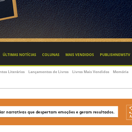
ÚLTIMAS NOTÍCIAS
COLUNAS
MAIS VENDIDOS
PUBLISHNEWSTV
ntos Literários
Lançamentos de Livros
Livros Mais Vendidos
Memória