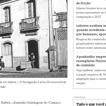
de Ficção
Gênero literário teve c
pontos percentuais no 
comparação a 2025
Leitores avaliam m
quando acreditam 
por humanos, apon
Pesquisa foi conduzida
pesquisadoras american
leitores norte-american
Apanhadão: empres
exemplares físicos
de conteúdo
Veja também: entrevist
a reação negativa de 
adaptação para o cinema
da em Itabira | © Divulgação Carlos Drummond de
sangue'
rade
PUBLICIDADE
de Itabira, chamada Guinlagem do Camaco.
Tudo o que você