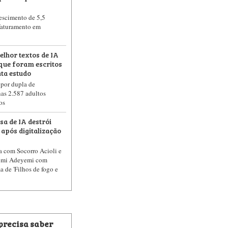
rescimento de 5,5
faturamento em
elhor textos de IA
que foram escritos
ta estudo
 por dupla de
as 2.587 adultos
os
a de IA destrói
 após digitalização
a com Socorro Acioli e
Tomi Adeyemi com
 de 'Filhos de fogo e
 precisa saber