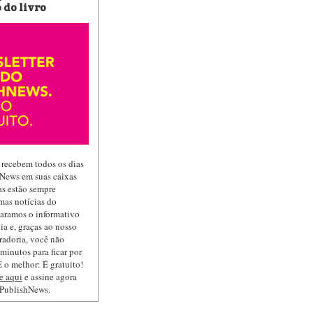
 do livro
 recebem todos os dias
hNews em suas caixas
las estão sempre
mas notícias do
paramos o informativo
ia e, graças ao nosso
radoria, você não
minutos para ficar por
 o melhor: É gratuito!
e aqui
e assine agora
 PublishNews.