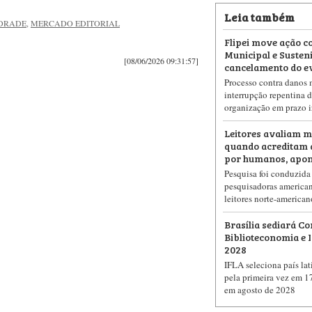
Leia também
DRADE
,
MERCADO EDITORIAL
Flipei move ação c
Municipal e Susten
[08/06/2026 09:31:57]
cancelamento do e
Processo contra danos m
interrupção repentina d
organização em prazo i
Leitores avaliam m
quando acreditam 
por humanos, apon
Pesquisa foi conduzida
pesquisadoras american
leitores norte-american
Brasília sediará C
Biblioteconomia e
2028
IFLA seleciona país lat
pela primeira vez em 1
em agosto de 2028