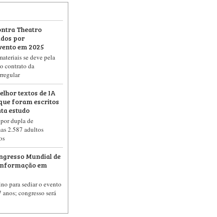
ontra Theatro
idos por
vento em 2025
ateriais se deve pela
o contrato da
rregular
elhor textos de IA
que foram escritos
ta estudo
 por dupla de
as 2.587 adultos
os
ongresso Mundial de
 Informação em
ino para sediar o evento
7 anos; congresso será