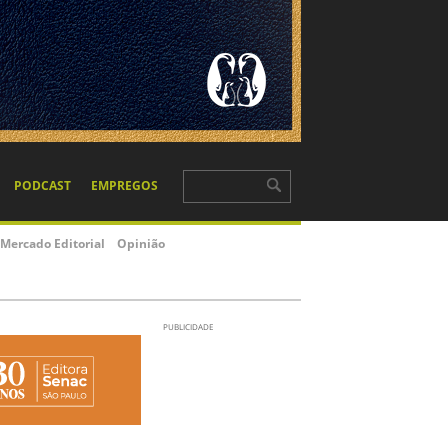
PODCAST
EMPREGOS
Mercado Editorial
Opinião
PUBLICIDADE