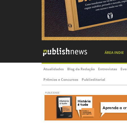
ÁREA INDIE
Atualidades
Blog da Redação
Entrevistas
Eve
Prêmios e Concursos
Publieditorial
PUBLICIDADE