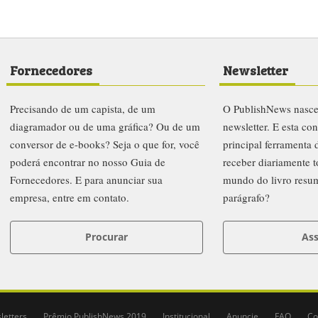
Fornecedores
Newsletter
Precisando de um capista, de um
O PublishNews nasc
diagramador ou de uma gráfica? Ou de um
newsletter. E esta co
conversor de e-books? Seja o que for, você
principal ferramenta
poderá encontrar no nosso Guia de
receber diariamente t
Fornecedores. E para anunciar sua
mundo do livro resu
empresa, entre em contato.
parágrafo?
Procurar
Ass
letters
Prêmio PublishNews 2019
Institucional
Anuncie
FAQ
Co