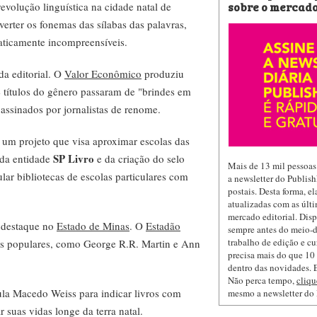
sobre o mercado
evolução linguística na cidade natal de
rter os fonemas das sílabas das palavras,
aticamente incompreensíveis.
a editorial. O
Valor Econômico
produziu
 títulos do gênero passaram de "brindes em
 assinados por jornalistas de renome.
 um projeto que visa aproximar escolas das
SP Livro
r da entidade
e da criação do selo
Mais de 13 mil pessoas
ular bibliotecas de escolas particulares com
a newsletter do Publis
postais. Desta forma, e
atualizadas com as últi
mercado editorial. Dis
 destaque no
Estado de Minas
. O
Estadão
sempre antes do meio-d
trabalho de edição e cu
ores populares, como George R.R. Martin e Ann
precisa mais do que 10 
dentro das novidades. E
Não perca tempo,
cliqu
la Macedo Weiss para indicar livros com
mesmo a newsletter do
r suas vidas longe da terra natal.