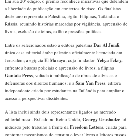
Em sua 20ª edição, o prêmio reconhece iniciativas que defendem
a liberdade de publicação em contextos de risco. Os finalistas
deste ano representam Palestina, Egito, Filipinas, Tailândia e
Rússia, reunindo histórias marcadas por vigilância, apreensão de
livros, exclusão de feiras, exílio e pressões políticas.
Dar Al Jundi
Entre os selecionados estão a editora palestina
,
única casa editorial árabe palestina oficialmente licenciada em
El Maraya
Yehya Fekry,
Jerusalém; a egípcia
, cujo fundador,
enfrentou buscas policiais e apreensão de livros; a filipina
Gantala Press
, voltada à publicação de obras de ativistas e
Sam Yan Press
defensoras dos direitos humanos; e a
, editora
independente criada por estudantes na Tailândia para ampliar o
acesso a perspectivas dissidentes.
A lista inclui ainda dois representantes ligados ao mercado
Georgy Urushadze
editorial russo. Exilado no Reino Unido,
foi
Freedom Letters
indicado pelo trabalho à frente da
, criada para
contornar mecanismos de censura e levar livros a leitores russos.