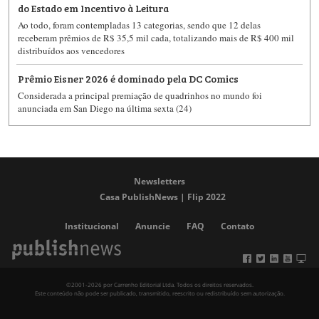
do Estado em Incentivo à Leitura
Ao todo, foram contempladas 13 categorias, sendo que 12 delas
receberam prêmios de R$ 35,5 mil cada, totalizando mais de R$ 400 mil
distribuídos aos vencedores
Prêmio Eisner 2026 é dominado pela DC Comics
Considerada a principal premiação de quadrinhos no mundo foi
anunciada em San Diego na última sexta (24)
Newsletters
Casa PublishNews | Flip 2022
Institucional
Anuncie
FAQ
Contato
©2001-2026 por Carrenho Editorial Ltda. Todos os direitos reservados.
Este conteúdo não pode ser publicado, transmitido, reescrito ou redistribuído sem autorização.