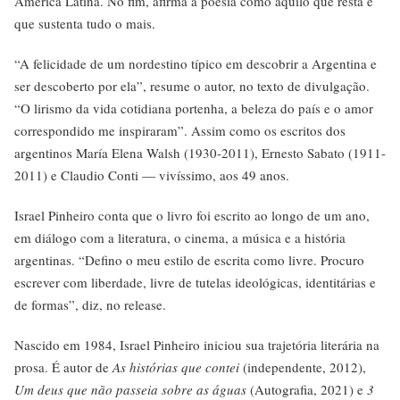
América Latina. No fim, afirma a poesia como aquilo que resta e
que sustenta tudo o mais.
“A felicidade de um nordestino típico em descobrir a Argentina e
ser descoberto por ela”, resume o autor, no texto de divulgação.
“O lirismo da vida cotidiana portenha, a beleza do país e o amor
correspondido me inspiraram”. Assim como os escritos dos
argentinos María Elena Walsh (1930-2011), Ernesto Sabato (1911-
2011) e Claudio Conti — vivíssimo, aos 49 anos.
Israel Pinheiro conta que o livro foi escrito ao longo de um ano,
em diálogo com a literatura, o cinema, a música e a história
argentinas. “Defino o meu estilo de escrita como livre. Procuro
escrever com liberdade, livre de tutelas ideológicas, identitárias e
de formas”, diz, no release.
Nascido em 1984, Israel Pinheiro iniciou sua trajetória literária na
prosa. É autor de
As histórias que contei
(independente, 2012),
Um deus que não passeia sobre as águas
(Autografia, 2021) e
3