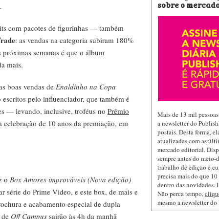
sobre o mercado
.
its com pacotes de figurinhas — também
Trade
: as vendas na categoria subiram 180%
as próximas semanas é que o álbum
da mais.
 as boas vendas de
Enaldinho na Copa
o escritos pelo influenciador, que também é
es — levando, inclusive, troféus no
Prêmio
Mais de 13 mil pessoas
a celebração de 10 anos da premiação, em
a newsletter do Publis
postais. Desta forma, e
atualizadas com as últi
mercado editorial. Dis
sempre antes do meio-d
trabalho de edição e cu
precisa mais do que 10 
ez o
Box Amores improváveis (Nova edição)
dentro das novidades. E
ar série do Prime Video, e este box, de mais e
Não perca tempo,
cliqu
mesmo a newsletter do
rochura e acabamento especial de dupla
s de
Off Campus
sairão às 4h da manhã