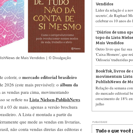
Vendidos
Líder da relação é a no
secreto', de Raphael M
celebrar os 10 anos do
'Diários de uma apo
topo da Lista Niel
Mais Vendidos
Outro livro que faz sua 
'Caixa Homero', que reún
lishNews de Mais Vendidos | © Divulgação
'Odisseia' traduzidas p
BookTok, livros de 
movimentam Lista 
mercado editorial brasileiro
e colorir, o
PublishNews de Ma
álbum da
e 2026 (este mais previsível): o
Relação da semana co
a as vendas para cima, movimentando
do mercado editorial br
crescimento de 18% ent
Lista Nielsen-PublishNews
sso se reflete na
julho
il a 03 de maio, apenas a versão brochura
asileiro. A Lista é montada a partir da
rramente que mede as vendas em livrarias,
PUBLICIDADE
sil, não conta vendas diretas das editoras e
Tudo o que você