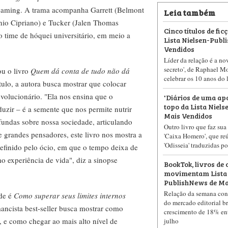
treaming. A trama acompanha Garrett (Belmont
Leia também
io Cipriano) e Tucker (Jalen Thomas
Cinco títulos de fi
 time de hóquei universitário, em meio a
Lista Nielsen-Publ
Vendidos
Líder da relação é a no
secreto', de Raphael M
ou o livro
Quem dá conta de tudo não dá
celebrar os 10 anos do
tulo, a autora busca mostrar que colocar
evolucionário. "Ela nos ensina que o
'Diários de uma apo
topo da Lista Niel
duzir – é a semente que nos permite nutrir
Mais Vendidos
fundas sobre nossa sociedade, articulando
Outro livro que faz sua 
e grandes pensadores, este livro nos mostra a
'Caixa Homero', que reún
'Odisseia' traduzidas p
efinido pelo ócio, em que o tempo deixa de
mo experiência de vida", diz a sinopse
BookTok, livros de 
movimentam Lista 
PublishNews de Ma
Relação da semana co
ade é
Como superar seus limites internos
do mercado editorial br
omancista best-seller busca mostrar como
crescimento de 18% ent
, e como chegar ao mais alto nível de
julho