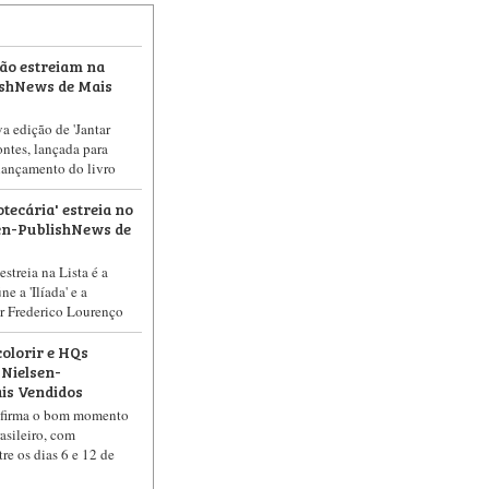
cção estreiam na
ishNews de Mais
va edição de 'Jantar
ontes, lançada para
 lançamento do livro
tecária' estreia no
sen-PublishNews de
estreia na Lista é a
e a 'Ilíada' e a
or Frederico Lourenço
colorir e HQs
Nielsen-
is Vendidos
nfirma o bom momento
asileiro, com
re os dias 6 e 12 de