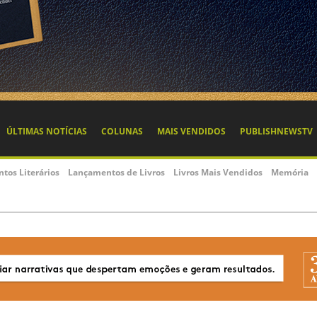
ÚLTIMAS NOTÍCIAS
COLUNAS
MAIS VENDIDOS
PUBLISHNEWSTV
ntos Literários
Lançamentos de Livros
Livros Mais Vendidos
Memória