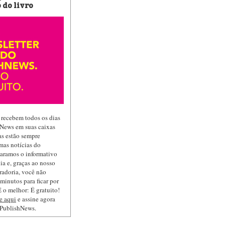
 do livro
 recebem todos os dias
hNews em suas caixas
las estão sempre
mas notícias do
paramos o informativo
ia e, graças ao nosso
radoria, você não
minutos para ficar por
 o melhor: É gratuito!
e aqui
e assine agora
 PublishNews.