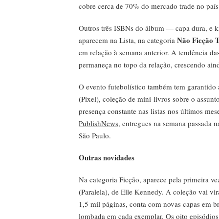
cobre cerca de 70% do mercado trade no país
Outros três ISBNs do álbum — capa dura, e k
Não Ficção 
aparecem na Lista, na categoria
em relação à semana anterior. A tendência d
permaneça no topo da relação, crescendo ain
O evento futebolístico também tem garantido
(Pixel), coleção de mini-livros sobre o assunt
presença constante nas listas nos últimos mes
PublishNews
, entregues na semana passada n
São Paulo.
Outras novidades
Na categoria Ficção, aparece pela primeira v
(Paralela), de Elle Kennedy. A coleção vai vir
1,5 mil páginas, conta com novas capas em b
lombada em cada exemplar. Os oito episódio