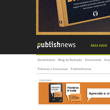
ÁREA INDIE
Atualidades
Blog da Redação
Entrevistas
Eve
Prêmios e Concursos
Publieditorial
PUBLICIDADE