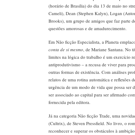
(horário de Brasília) do dia 13 de maio no s
Cameli), Dean (Stephen Kalyn), Logan (Anton
Brooks), um grupo de amigos que faz parte do
questões amorosas e de amadurecimento.
Em Não ficção Especialista, a Planeta emplac
conta de si mesmo
, de Mariane Santana. No tí
limites na lógica do trabalho é um exercício r
antiprodutivismo – a recusa de viver para pro
outras formas de existência. Com análises pro
relatos de uma rotina automática e reflexões d
urgência de um modo de vida que possa ser d
ser associado ao capital para ser afirmado co
fornecida pela editora.
Já na categoria Não ficção Trade, uma novid
(Cultrix), de Steven Pressfield. No livro, o r
reconhecer e superar os obstáculos à ambição