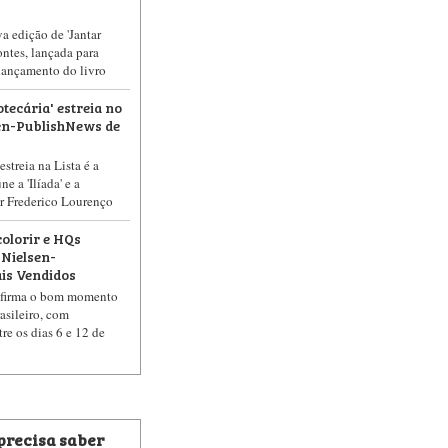
va edição de 'Jantar
ontes, lançada para
 lançamento do livro
tecária' estreia no
sen-PublishNews de
estreia na Lista é a
e a 'Ilíada' e a
or Frederico Lourenço
colorir e HQs
Nielsen-
is Vendidos
nfirma o bom momento
asileiro, com
re os dias 6 e 12 de
 precisa saber